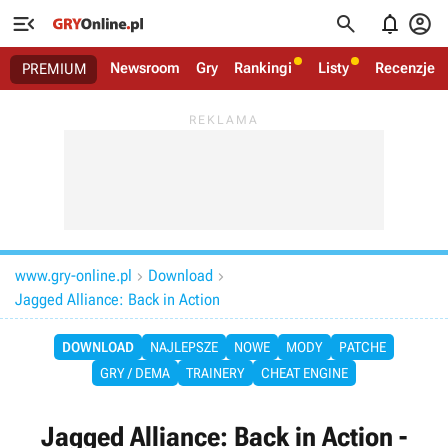




Newsroom
Gry
Rankingi
Listy
Recenzje
PREMIUM
www.gry-online.pl
Download


Jagged Alliance: Back in Action
DOWNLOAD
NAJLEPSZE
NOWE
MODY
PATCHE
GRY / DEMA
TRAINERY
CHEAT ENGINE
Jagged Alliance: Back in Action -