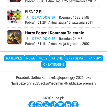
Pobrań:
66K
Aktualizacja
25 października 2012
FIFA 12 PL

DEMA DO GIER
Rozmiar:
1583.8 MB
Pobrań:
51.2K
Aktualizacja
13 września 2011
Harry Potter i Komnata Tajemnic

DEMA DO GIER
Rozmiar:
24 MB
Pobrań:
31.1K
Aktualizacja
6 grudnia 2002
NAJLEPSZE
NOWE
MODY
PATCHE
GRY / DEMA
TRAINERY
CHEAT ENGINE
Poradnik Gothic Remake
Najlepsze gry 2026 roku
Najlepsze gry 2025 roku
Wiedźmin 4
Najbliższe premiery
GRYOnline.pl: