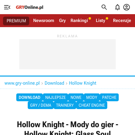




Newsroom
Gry
Rankingi
Listy
Recenzje
PREMIUM
www.gry-online.pl
Download
Hollow Knight


DOWNLOAD
NAJLEPSZE
NOWE
MODY
PATCHE
GRY / DEMA
TRAINERY
CHEAT ENGINE
Hollow Knight - Mody do gier -
Hollow Knight: Glass Soul