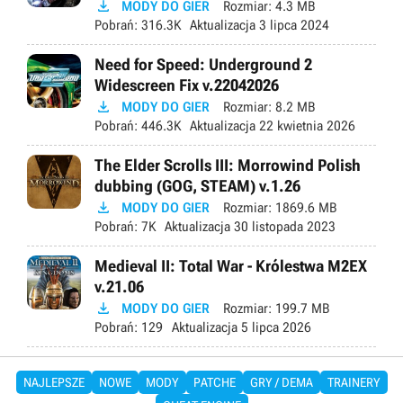

MODY DO GIER
Rozmiar:
4.3 MB
Pobrań:
316.3K
Aktualizacja
3 lipca 2024
Need for Speed: Underground 2
Widescreen Fix v.22042026

MODY DO GIER
Rozmiar:
8.2 MB
Pobrań:
446.3K
Aktualizacja
22 kwietnia 2026
The Elder Scrolls III: Morrowind Polish
dubbing (GOG, STEAM) v.1.26

MODY DO GIER
Rozmiar:
1869.6 MB
Pobrań:
7K
Aktualizacja
30 listopada 2023
Medieval II: Total War - Królestwa M2EX
v.21.06

MODY DO GIER
Rozmiar:
199.7 MB
Pobrań:
129
Aktualizacja
5 lipca 2026
NAJLEPSZE
NOWE
MODY
PATCHE
GRY / DEMA
TRAINERY