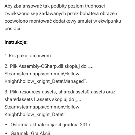
Aby zbalansować tak podbity poziom trudności
zwiększono siłę zadawanych przez bohatera obrażeń i
pozwolono montować dodatkowy amulet w ekwipunku
postaci.
Instrukcje:
1.Rozpakuj archiwum.
2. Plik Assembly-CSharp.dll skopiuj do „…
Steam\steamapps\common\Hollow
Knight\hollow_knight_Data\Managed”.
3. Pliki resources.assets, sharedassets0.assets oraz
sharedassets1.assets skopiuj do „…
Steam\steamapps\common\Hollow
Knight\hollow_knight_Data\”
Ostatnia aktualizacja: 4 grudnia 2017
Gatunek: Gra Akcji