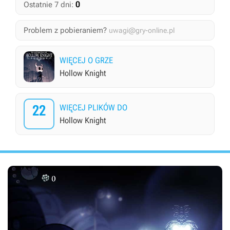
0
Ostatnie 7 dni:
Problem z pobieraniem?
uwagi@gry-online.pl
WIĘCEJ O GRZE
Hollow Knight
22
WIĘCEJ PLIKÓW DO
Hollow Knight