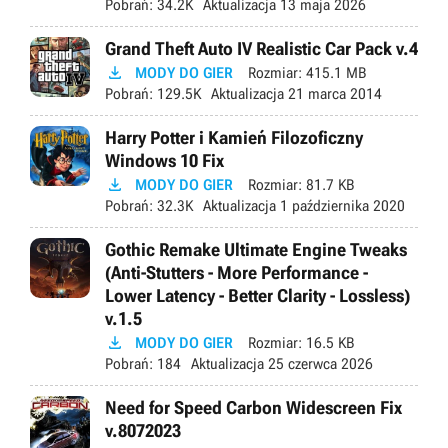
Pobrań:
34.2K
Aktualizacja
13 maja 2026
Grand Theft Auto IV Realistic Car Pack v.4

MODY DO GIER
Rozmiar:
415.1 MB
Pobrań:
129.5K
Aktualizacja
21 marca 2014
Harry Potter i Kamień Filozoficzny
Windows 10 Fix

MODY DO GIER
Rozmiar:
81.7 KB
Pobrań:
32.3K
Aktualizacja
1 października 2020
Gothic Remake Ultimate Engine Tweaks
(Anti-Stutters - More Performance -
Lower Latency - Better Clarity - Lossless)
v.1.5

MODY DO GIER
Rozmiar:
16.5 KB
Pobrań:
184
Aktualizacja
25 czerwca 2026
Need for Speed Carbon Widescreen Fix
v.8072023