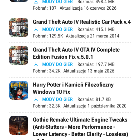

MODY DO GIER
Rozmiar:
498.4 MB
Pobrań:
107
Aktualizacja
16 czerwca 2026
Grand Theft Auto IV Realistic Car Pack v.4

MODY DO GIER
Rozmiar:
415.1 MB
Pobrań:
129.5K
Aktualizacja
21 marca 2014
Grand Theft Auto IV GTA IV Complete
Edition Fusion Fix v.5.0.1

MODY DO GIER
Rozmiar:
197.7 MB
Pobrań:
34.2K
Aktualizacja
13 maja 2026
Harry Potter i Kamień Filozoficzny
Windows 10 Fix

MODY DO GIER
Rozmiar:
81.7 KB
Pobrań:
32.3K
Aktualizacja
1 października 2020
Gothic Remake Ultimate Engine Tweaks
(Anti-Stutters - More Performance -
Lower Latency - Better Clarity - Lossless)