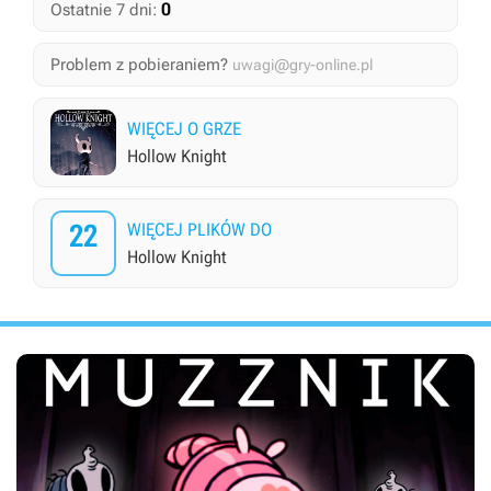
0
Ostatnie 7 dni:
Problem z pobieraniem?
uwagi@gry-online.pl
WIĘCEJ O GRZE
Hollow Knight
22
WIĘCEJ PLIKÓW DO
Hollow Knight