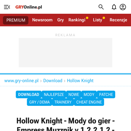




Newsroom
Gry
Rankingi
Listy
Recenzje
PREMIUM
www.gry-online.pl
Download
Hollow Knight


DOWNLOAD
NAJLEPSZE
NOWE
MODY
PATCHE
GRY / DEMA
TRAINERY
CHEAT ENGINE
Hollow Knight - Mody do gier -
Empress Muzznik v.1.2.2.1.2 -