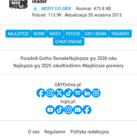
leader

MODY DO GIER
Rozmiar:
473.8 KB
Pobrań:
113.9K
Aktualizacja
30 września 2013
NAJLEPSZE
NOWE
MODY
PATCHE
GRY / DEMA
TRAINERY
CHEAT ENGINE
Poradnik Gothic Remake
Najlepsze gry 2026 roku
Najlepsze gry 2025 roku
Wiedźmin 4
Najbliższe premiery
GRYOnline.pl:
tvgry.pl:
O nas
Regulamin
Polityka redakcyjna