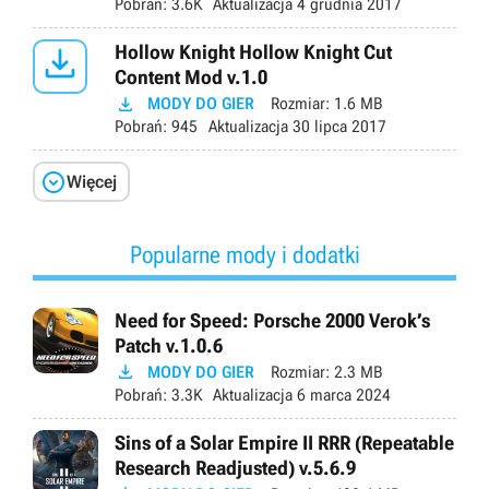
Pobrań:
3.6K
Aktualizacja
4 grudnia 2017

Hollow Knight Hollow Knight Cut
Content Mod v.1.0

MODY DO GIER
Rozmiar:
1.6 MB
Pobrań:
945
Aktualizacja
30 lipca 2017

Więcej
Popularne mody i dodatki
Need for Speed: Porsche 2000 Verok’s
Patch v.1.0.6

MODY DO GIER
Rozmiar:
2.3 MB
Pobrań:
3.3K
Aktualizacja
6 marca 2024
Sins of a Solar Empire II RRR (Repeatable
Research Readjusted) v.5.6.9