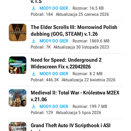
v.1.5

MODY DO GIER
Rozmiar:
16.5 KB
Pobrań:
184
Aktualizacja
25 czerwca 2026
The Elder Scrolls III: Morrowind Polish
dubbing (GOG, STEAM) v.1.26

MODY DO GIER
Rozmiar:
1869.6 MB
Pobrań:
7K
Aktualizacja
30 listopada 2023
Need for Speed: Underground 2
Widescreen Fix v.22042026

MODY DO GIER
Rozmiar:
8.2 MB
Pobrań:
446.3K
Aktualizacja
22 kwietnia 2026
Medieval II: Total War - Królestwa M2EX
v.21.06

MODY DO GIER
Rozmiar:
199.7 MB
Pobrań:
129
Aktualizacja
5 lipca 2026
Grand Theft Auto IV Scripthook i ASI