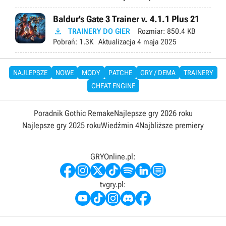
Baldur's Gate 3 Trainer v. 4.1.1 Plus 21

TRAINERY DO GIER
Rozmiar:
850.4 KB
Pobrań:
1.3K
Aktualizacja
4 maja 2025
NAJLEPSZE
NOWE
MODY
PATCHE
GRY / DEMA
TRAINERY
CHEAT ENGINE
Poradnik Gothic Remake
Najlepsze gry 2026 roku
Najlepsze gry 2025 roku
Wiedźmin 4
Najbliższe premiery
GRYOnline.pl:
tvgry.pl: