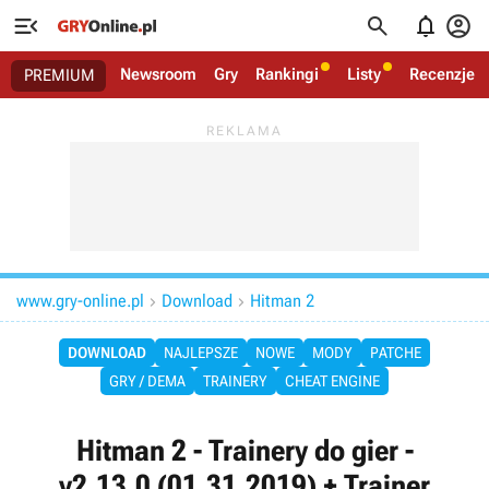




Newsroom
Gry
Rankingi
Listy
Recenzje
PREMIUM
www.gry-online.pl
Download
Hitman 2


DOWNLOAD
NAJLEPSZE
NOWE
MODY
PATCHE
GRY / DEMA
TRAINERY
CHEAT ENGINE
Hitman 2 - Trainery do gier -
v2.13.0 (01.31.2019) + Trainer