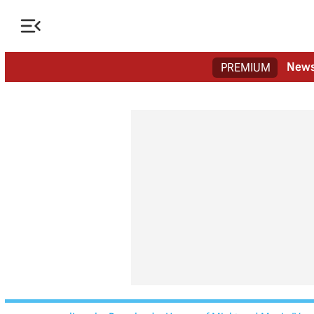

New
PREMIUM