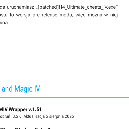
a uruchamiasz „[patched]H4_Ultimate_cheats_IV.exe”
ostu to wersja pre-release moda, więc można w niej
nioa
 and Magic IV
MIV Wrapper v.1.51
obrań:
3.2K
Aktualizacja
5 sierpnia 2025