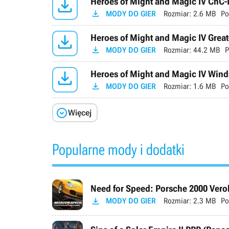

Heroes of Might and Magic IV CnC-

MODY DO GIER
Rozmiar:
2.6 MB
Po

Heroes of Might and Magic IV Great

MODY DO GIER
Rozmiar:
44.2 MB
P

Heroes of Might and Magic IV Win

MODY DO GIER
Rozmiar:
1.6 MB
Po

Więcej
Popularne mody i dodatki
Need for Speed: Porsche 2000 Verok

MODY DO GIER
Rozmiar:
2.3 MB
Po