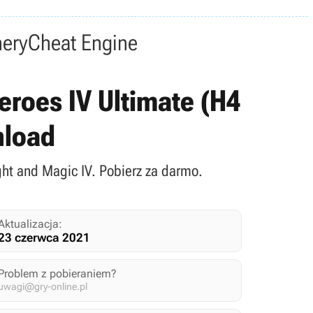
nery
Cheat Engine
eroes IV Ultimate (H4
nload
ght and Magic IV. Pobierz za darmo.
Aktualizacja:
23 czerwca 2021
Problem z pobieraniem?
uwagi@gry-online.pl