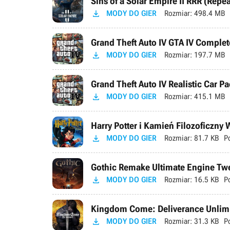
Sins of a Solar Empire II RRR (Repe

MODY DO GIER
Rozmiar:
498.4 MB
Grand Theft Auto IV GTA IV Complete

MODY DO GIER
Rozmiar:
197.7 MB
Grand Theft Auto IV Realistic Car Pa

MODY DO GIER
Rozmiar:
415.1 MB
Harry Potter i Kamień Filozoficzny

MODY DO GIER
Rozmiar:
81.7 KB
P
Gothic Remake Ultimate Engine Tweak

MODY DO GIER
Rozmiar:
16.5 KB
P
Kingdom Come: Deliverance Unlimi

MODY DO GIER
Rozmiar:
31.3 KB
P