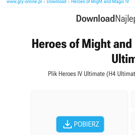
www.gry-online.pl
Download
Heroes of Might and Magic IV


Download
Najle
Heroes of Might and 
Ulti
Plik Heroes IV Ultimate (H4 Ultima

POBIERZ