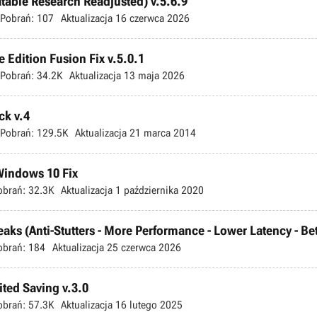
atable Research Readjusted) v.5.6.9
Pobrań:
107
Aktualizacja
16 czerwca 2026
 Edition Fusion Fix v.5.0.1
Pobrań:
34.2K
Aktualizacja
13 maja 2026
ck v.4
Pobrań:
129.5K
Aktualizacja
21 marca 2014
 Windows 10 Fix
obrań:
32.3K
Aktualizacja
1 października 2020
s (Anti-Stutters - More Performance - Lower Latency - Bette
obrań:
184
Aktualizacja
25 czerwca 2026
ted Saving v.3.0
obrań:
57.3K
Aktualizacja
16 lutego 2025