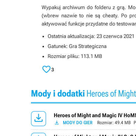
Wypakuj archiwum do folderu z grą. Mod
(wbrew nazwie to nie są cheaty. Po pr
aktywować funkcje przydatne do testowa
Ostatnia aktualizacja: 23 czerwca 2021
Gatunek: Gra Strategiczna
Rozmiar pliku: 113.1 MB

3
Mody i dodatki
Heroes of Might

Heroes of Might and Magic IV HoM

MODY DO GIER
Rozmiar:
49.4 MB
P