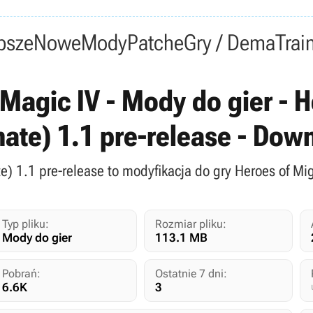
psze
Nowe
Mody
Patche
Gry / Dema
Trai
Magic IV - Mody do gier - H
mate) 1.1 pre-release - Dow
te) 1.1 pre-release to modyfikacja do gry Heroes of Mi
Typ pliku:
Rozmiar pliku:
Mody do gier
113.1 MB
Pobrań:
Ostatnie 7 dni:
6.6K
3