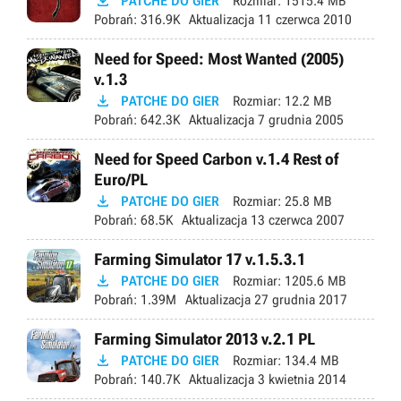

PATCHE DO GIER
Rozmiar:
1515.4 MB
Pobrań:
316.9K
Aktualizacja
11 czerwca 2010
Need for Speed: Most Wanted (2005)
v.1.3

PATCHE DO GIER
Rozmiar:
12.2 MB
Pobrań:
642.3K
Aktualizacja
7 grudnia 2005
Need for Speed Carbon v.1.4 Rest of
Euro/PL

PATCHE DO GIER
Rozmiar:
25.8 MB
Pobrań:
68.5K
Aktualizacja
13 czerwca 2007
Farming Simulator 17 v.1.5.3.1

PATCHE DO GIER
Rozmiar:
1205.6 MB
Pobrań:
1.39M
Aktualizacja
27 grudnia 2017
Farming Simulator 2013 v.2.1 PL

PATCHE DO GIER
Rozmiar:
134.4 MB
Pobrań:
140.7K
Aktualizacja
3 kwietnia 2014