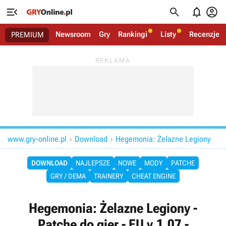




Newsroom
Gry
Rankingi
Listy
Recenzje
PREMIUM
www.gry-online.pl
Download
Hegemonia: Żelazne Legiony


DOWNLOAD
NAJLEPSZE
NOWE
MODY
PATCHE
GRY / DEMA
TRAINERY
CHEAT ENGINE
Hegemonia: Żelazne Legiony -
Patche do gier - EU v.1.07 -