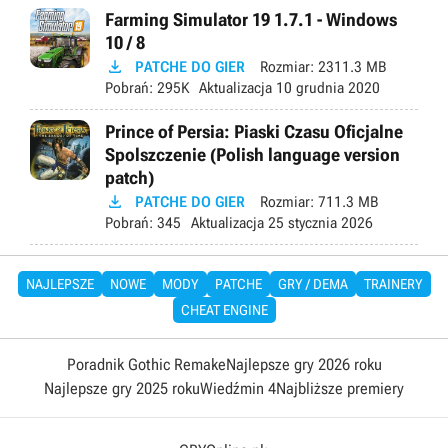
Farming Simulator 19 1.7.1 - Windows
10 / 8

PATCHE DO GIER
Rozmiar:
2311.3 MB
Pobrań:
295K
Aktualizacja
10 grudnia 2020
Prince of Persia: Piaski Czasu Oficjalne
Spolszczenie (Polish language version
patch)

PATCHE DO GIER
Rozmiar:
711.3 MB
Pobrań:
345
Aktualizacja
25 stycznia 2026
NAJLEPSZE
NOWE
MODY
PATCHE
GRY / DEMA
TRAINERY
CHEAT ENGINE
Poradnik Gothic Remake
Najlepsze gry 2026 roku
Najlepsze gry 2025 roku
Wiedźmin 4
Najbliższe premiery