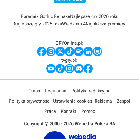
Poradnik Gothic Remake
Najlepsze gry 2026 roku
Najlepsze gry 2025 roku
Wiedźmin 4
Najbliższe premiery
GRYOnline.pl:
tvgry.pl:
O nas
Regulamin
Polityka redakcyjna
Polityka prywatności
Ustawienia cookies
Reklama
Zespół
Praca
Kontakt
Pomoc
Copyright © 2000 -
2026
Webedia Polska SA