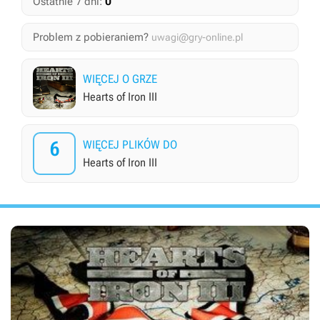
0
Ostatnie 7 dni:
Problem z pobieraniem?
uwagi@gry-online.pl
WIĘCEJ O GRZE
Hearts of Iron III
6
WIĘCEJ PLIKÓW DO
Hearts of Iron III