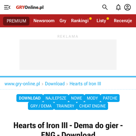




Newsroom
Gry
Rankingi
Listy
Recenzje
PREMIUM
www.gry-online.pl
Download
Hearts of Iron III


DOWNLOAD
NAJLEPSZE
NOWE
MODY
PATCHE
GRY / DEMA
TRAINERY
CHEAT ENGINE
Hearts of Iron III - Dema do gier -
ENG - Download