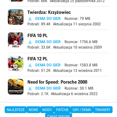
Pobrań:
66K
Aktualizacja
25 października 2012
Twierdza: Krzyżowiec

DEMA DO GIER
Rozmiar:
79 MB
Pobrań:
89.4K
Aktualizacja
11 sierpnia 2002
FIFA 10 PL

DEMA DO GIER
Rozmiar:
1756.6 MB
Pobrań:
33.6K
Aktualizacja
10 września 2009
FIFA 12 PL

DEMA DO GIER
Rozmiar:
1583.8 MB
Pobrań:
51.2K
Aktualizacja
13 września 2011
Need for Speed: Porsche 2000

DEMA DO GIER
Rozmiar:
30.1 MB
Pobrań:
2.1K
Aktualizacja
6 września 2022
NAJLEPSZE
NOWE
MODY
PATCHE
GRY / DEMA
TRAINERY
CHEAT ENGINE