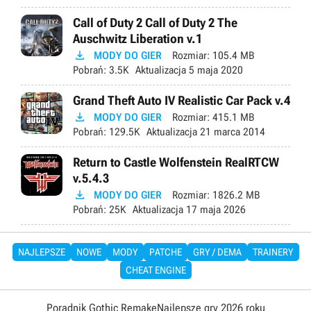
Call of Duty 2 Call of Duty 2 The
Auschwitz Liberation v.1

MODY DO GIER
Rozmiar:
105.4 MB
Pobrań:
3.5K
Aktualizacja
5 maja 2020
Grand Theft Auto IV Realistic Car Pack v.4

MODY DO GIER
Rozmiar:
415.1 MB
Pobrań:
129.5K
Aktualizacja
21 marca 2014
Return to Castle Wolfenstein RealRTCW
v.5.4.3

MODY DO GIER
Rozmiar:
1826.2 MB
Pobrań:
25K
Aktualizacja
17 maja 2026
NAJLEPSZE
NOWE
MODY
PATCHE
GRY / DEMA
TRAINERY
CHEAT ENGINE
Poradnik Gothic Remake
Najlepsze gry 2026 roku