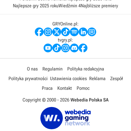
Najlepsze gry 2025 roku
Wiedźmin 4
Najbliższe premiery
GRYOnline.pl:
tvgry.pl:
O nas
Regulamin
Polityka redakcyjna
Polityka prywatności
Ustawienia cookies
Reklama
Zespół
Praca
Kontakt
Pomoc
Copyright © 2000 -
2026
Webedia Polska SA