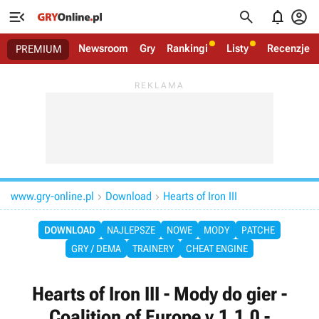




Newsroom
Gry
Rankingi
Listy
Recenzje
PREMIUM
www.gry-online.pl
Download
Hearts of Iron III


DOWNLOAD
NAJLEPSZE
NOWE
MODY
PATCHE
GRY / DEMA
TRAINERY
CHEAT ENGINE
Hearts of Iron III - Mody do gier -
Coalition of Europe v.1.1.0 -