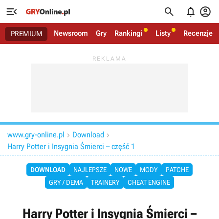




Newsroom
Gry
Rankingi
Listy
Recenzje
PREMIUM
www.gry-online.pl
Download


Harry Potter i Insygnia Śmierci – część 1
DOWNLOAD
NAJLEPSZE
NOWE
MODY
PATCHE
GRY / DEMA
TRAINERY
CHEAT ENGINE
Harry Potter i Insygnia Śmierci –