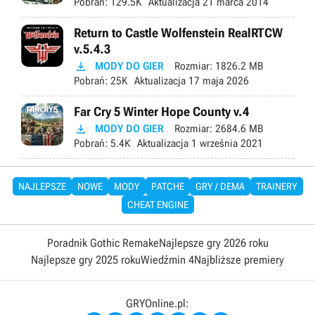
Pobrań:
129.5K
Aktualizacja
21 marca 2014
Return to Castle Wolfenstein RealRTCW
v.5.4.3

MODY DO GIER
Rozmiar:
1826.2 MB
Pobrań:
25K
Aktualizacja
17 maja 2026
Far Cry 5 Winter Hope County v.4

MODY DO GIER
Rozmiar:
2684.6 MB
Pobrań:
5.4K
Aktualizacja
1 września 2021
NAJLEPSZE
NOWE
MODY
PATCHE
GRY / DEMA
TRAINERY
CHEAT ENGINE
Poradnik Gothic Remake
Najlepsze gry 2026 roku
Najlepsze gry 2025 roku
Wiedźmin 4
Najbliższe premiery
GRYOnline.pl: