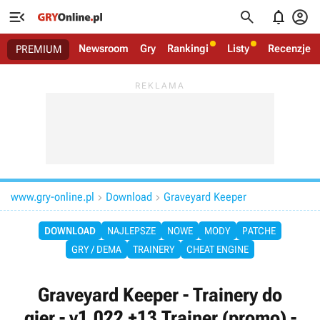




Newsroom
Gry
Rankingi
Listy
Recenzje
PREMIUM
www.gry-online.pl
Download
Graveyard Keeper


DOWNLOAD
NAJLEPSZE
NOWE
MODY
PATCHE
GRY / DEMA
TRAINERY
CHEAT ENGINE
Graveyard Keeper - Trainery do
gier - v1.022 +13 Trainer (promo) -