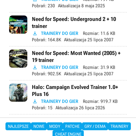
Pobrań:
230
Aktualizacja
8 maja 2025
Need for Speed: Underground 2 + 10
trainer

TRAINERY DO GIER
Rozmiar:
11.6 KB
Pobrań:
164.8K
Aktualizacja
25 lipca 2007
Need for Speed: Most Wanted (2005) +
19 trainer

TRAINERY DO GIER
Rozmiar:
31.9 KB
Pobrań:
902.5K
Aktualizacja
25 lipca 2007
Halo: Campaign Evolved Trainer 1.0+
Plus 16

TRAINERY DO GIER
Rozmiar:
919.7 KB
Pobrań:
15
Aktualizacja
26 lipca 2026
NAJLEPSZE
NOWE
MODY
PATCHE
GRY / DEMA
TRAINERY
CHEAT ENGINE