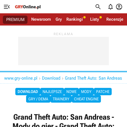




Newsroom
Gry
Rankingi
Listy
Recenzje
PREMIUM
www.gry-online.pl
Download
Grand Theft Auto: San Andreas


DOWNLOAD
NAJLEPSZE
NOWE
MODY
PATCHE
GRY / DEMA
TRAINERY
CHEAT ENGINE
Grand Theft Auto: San Andreas -
Mody do gier - Grand Theft Auto: