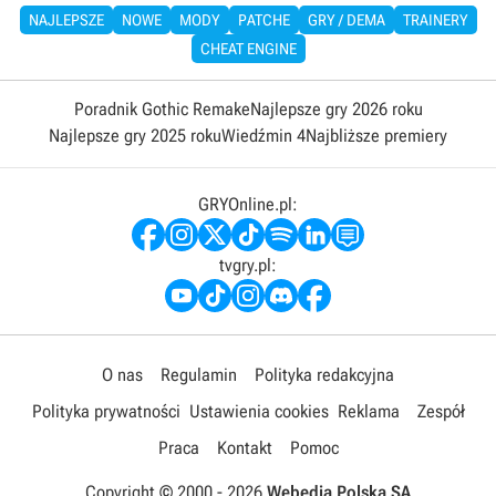
NAJLEPSZE
NOWE
MODY
PATCHE
GRY / DEMA
TRAINERY
CHEAT ENGINE
Poradnik Gothic Remake
Najlepsze gry 2026 roku
Najlepsze gry 2025 roku
Wiedźmin 4
Najbliższe premiery
GRYOnline.pl:
tvgry.pl:
O nas
Regulamin
Polityka redakcyjna
Polityka prywatności
Ustawienia cookies
Reklama
Zespół
Praca
Kontakt
Pomoc
Copyright © 2000 -
2026
Webedia Polska SA