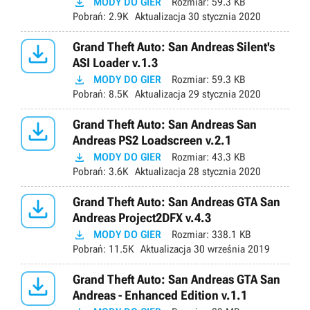

MODY DO GIER
Rozmiar:
59.3 KB
Pobrań:
2.9K
Aktualizacja
30 stycznia 2020

Grand Theft Auto: San Andreas Silent's
ASI Loader v.1.3

MODY DO GIER
Rozmiar:
59.3 KB
Pobrań:
8.5K
Aktualizacja
29 stycznia 2020

Grand Theft Auto: San Andreas San
Andreas PS2 Loadscreen v.2.1

MODY DO GIER
Rozmiar:
43.3 KB
Pobrań:
3.6K
Aktualizacja
28 stycznia 2020

Grand Theft Auto: San Andreas GTA San
Andreas Project2DFX v.4.3

MODY DO GIER
Rozmiar:
338.1 KB
Pobrań:
11.5K
Aktualizacja
30 września 2019

Grand Theft Auto: San Andreas GTA San
Andreas - Enhanced Edition v.1.1