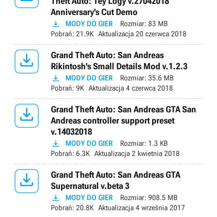
Theft Auto: Tey Logy v.27042018
Anniversary's Cut Demo

MODY DO GIER
Rozmiar:
83 MB
Pobrań:
21.9K
Aktualizacja
20 czerwca 2018

Grand Theft Auto: San Andreas
Rikintosh's Small Details Mod v.1.2.3

MODY DO GIER
Rozmiar:
35.6 MB
Pobrań:
9K
Aktualizacja
4 czerwca 2018

Grand Theft Auto: San Andreas GTA San
Andreas controller support preset
v.14032018

MODY DO GIER
Rozmiar:
1.3 KB
Pobrań:
6.3K
Aktualizacja
2 kwietnia 2018

Grand Theft Auto: San Andreas GTA
Supernatural v.beta 3

MODY DO GIER
Rozmiar:
908.5 MB
Pobrań:
20.8K
Aktualizacja
4 września 2017