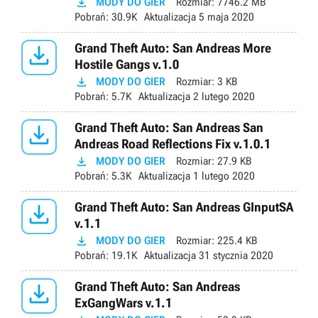

MODY DO GIER
Rozmiar:
7746.2 MB
Pobrań:
30.9K
Aktualizacja
5 maja 2020

Grand Theft Auto: San Andreas More
Hostile Gangs v.1.0

MODY DO GIER
Rozmiar:
3 KB
Pobrań:
5.7K
Aktualizacja
2 lutego 2020

Grand Theft Auto: San Andreas San
Andreas Road Reflections Fix v.1.0.1

MODY DO GIER
Rozmiar:
27.9 KB
Pobrań:
5.3K
Aktualizacja
1 lutego 2020

Grand Theft Auto: San Andreas GInputSA
v.1.1

MODY DO GIER
Rozmiar:
225.4 KB
Pobrań:
19.1K
Aktualizacja
31 stycznia 2020

Grand Theft Auto: San Andreas
ExGangWars v.1.1