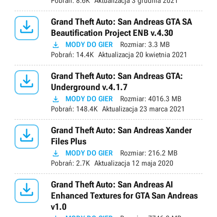
Pobrań:
8.6K
Aktualizacja
3 grudnia 2021

Grand Theft Auto: San Andreas GTA SA
Beautification Project ENB v.4.30

MODY DO GIER
Rozmiar:
3.3 MB
Pobrań:
14.4K
Aktualizacja
20 kwietnia 2021

Grand Theft Auto: San Andreas GTA:
Underground v.4.1.7

MODY DO GIER
Rozmiar:
4016.3 MB
Pobrań:
148.4K
Aktualizacja
23 marca 2021

Grand Theft Auto: San Andreas Xander
Files Plus

MODY DO GIER
Rozmiar:
216.2 MB
Pobrań:
2.7K
Aktualizacja
12 maja 2020

Grand Theft Auto: San Andreas AI
Enhanced Textures for GTA San Andreas
v1.0