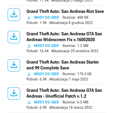
Pobrań:
11.9K
Aktualizacja
5 lutego 2023

Grand Theft Auto: San Andreas Riot Save

MODY DO GIER
Rozmiar:
400 KB
Pobrań:
1.9K
Aktualizacja
8 grudnia 2022

Grand Theft Auto: San Andreas GTA San
Andreas Widescreen Fix v.16052020

MODY DO GIER
Rozmiar:
1.2 MB
Pobrań:
16.4K
Aktualizacja
29 września 2022

Grand Theft Auto: San Andreas Starter
and 99 Complete Save

MODY DO GIER
Rozmiar:
179.3 KB
Pobrań:
6.9K
Aktualizacja
7 maja 2022

Grand Theft Auto: San Andreas GTA San
Andreas - Unofficial Patch v.1.2

MODY DO GIER
Rozmiar:
6.5 MB
Pobrań:
6.9K
Aktualizacja
18 marca 2022