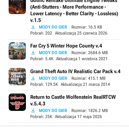
Gothic Remake Ultimate Engine Tweaks
(Anti-Stutters - More Performance -
Lower Latency - Better Clarity - Lossless)
v.1.5

MODY DO GIER
Rozmiar:
16.5 KB
Pobrań:
202
Aktualizacja
25 czerwca 2026
Far Cry 5 Winter Hope County v.4

MODY DO GIER
Rozmiar:
2684.6 MB
Pobrań:
5.4K
Aktualizacja
1 września 2021
Grand Theft Auto IV Realistic Car Pack v.4

MODY DO GIER
Rozmiar:
415.1 MB
Pobrań:
129.5K
Aktualizacja
21 marca 2014
Return to Castle Wolfenstein RealRTCW
v.5.4.3

MODY DO GIER
Rozmiar:
1826.2 MB
Pobrań:
25K
Aktualizacja
17 maja 2026