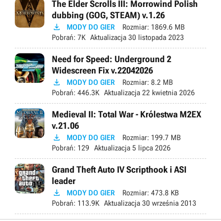
The Elder Scrolls III: Morrowind Polish
dubbing (GOG, STEAM) v.1.26

MODY DO GIER
Rozmiar:
1869.6 MB
Pobrań:
7K
Aktualizacja
30 listopada 2023
Need for Speed: Underground 2
Widescreen Fix v.22042026

MODY DO GIER
Rozmiar:
8.2 MB
Pobrań:
446.3K
Aktualizacja
22 kwietnia 2026
Medieval II: Total War - Królestwa M2EX
v.21.06

MODY DO GIER
Rozmiar:
199.7 MB
Pobrań:
129
Aktualizacja
5 lipca 2026
Grand Theft Auto IV Scripthook i ASI
leader

MODY DO GIER
Rozmiar:
473.8 KB
Pobrań:
113.9K
Aktualizacja
30 września 2013