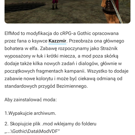
ElfMod
to modyfikacja do cRPG-a Gothic opracowana
przez fana o ksywce
Kazzmir
. Przeobraża ona głównego
bohatera w elfa. Zabawę rozpoczynamy jako Strażnik
wyposażony w łuk i krótki miecza, a mod poza skórką
dodaje także kilka nowych zadań i dialogów, głównie w
początkowych fragmentach kampanii. Wszystko to dodaje
zabawie nowe kolorytu i może być ciekawą odmianą od
standardowych przygód Bezimiennego.
Aby zainstalować moda:
1.Wypakujcie archiwum.
2. Skopiujcie plik .mod wklejamy do folderu
„...\Gothic\Data\ModVDF”