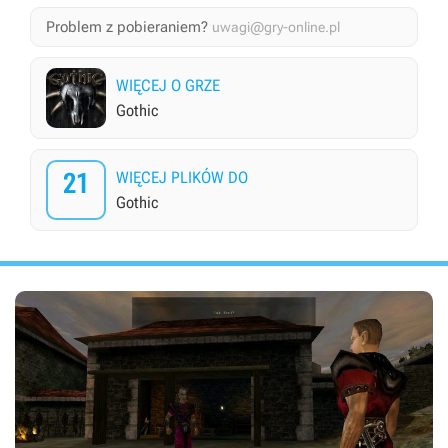
Problem z pobieraniem?
uwagi@gry-online.pl
WIĘCEJ O GRZE
Gothic
21
WIĘCEJ PLIKÓW DO
Gothic