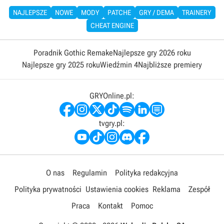
NAJLEPSZE
NOWE
MODY
PATCHE
GRY / DEMA
TRAINERY
CHEAT ENGINE
Poradnik Gothic Remake
Najlepsze gry 2026 roku
Najlepsze gry 2025 roku
Wiedźmin 4
Najbliższe premiery
GRYOnline.pl:
tvgry.pl:
O nas
Regulamin
Polityka redakcyjna
Polityka prywatności
Ustawienia cookies
Reklama
Zespół
Praca
Kontakt
Pomoc