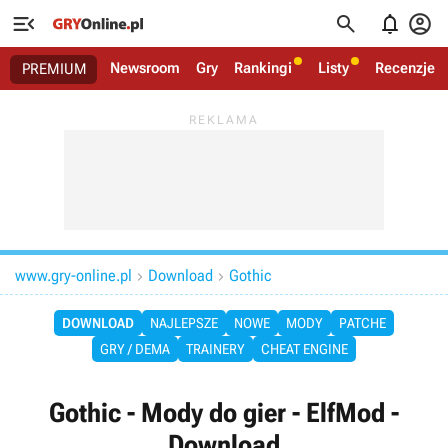




Newsroom
Gry
Rankingi
Listy
Recenzje
PREMIUM
www.gry-online.pl
Download
Gothic


DOWNLOAD
NAJLEPSZE
NOWE
MODY
PATCHE
GRY / DEMA
TRAINERY
CHEAT ENGINE
Gothic - Mody do gier - ElfMod -
Download