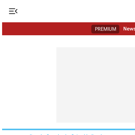

New
PREMIUM