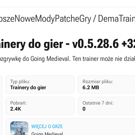
psze
Nowe
Mody
Patche
Gry / Dema
Trai
inery do gier - v0.5.28.6 +
rozgrywkę do Going Medieval. Ten trainer może nie dział
Typ pliku:
Rozmiar pliku:
Trainery do gier
6.2 MB
Pobrań:
Ostatnie 7 dni:
2.4K
0
WIĘCEJ O GRZE
Going Medieval