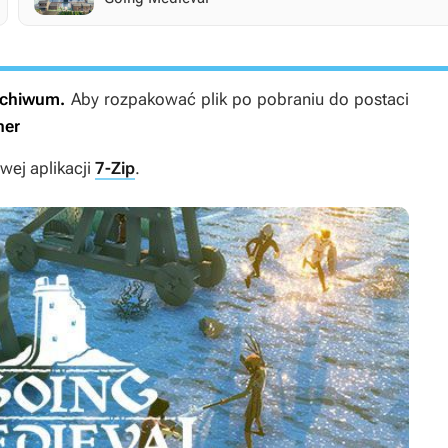
archiwum.
Aby rozpakować plik po pobraniu do postaci
ner
ej aplikacji
7-Zip
.