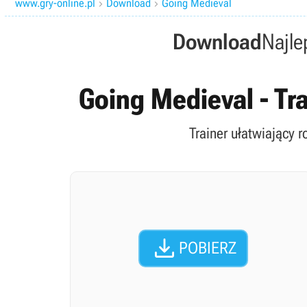
www.gry-online.pl
Download
Going Medieval


Download
Najle
Going Medieval - Tra
Trainer ułatwiający 

POBIERZ