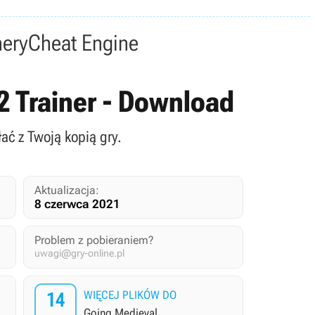
nery
Cheat Engine
32 Trainer - Download
ać z Twoją kopią gry.
Aktualizacja:
8 czerwca 2021
Problem z pobieraniem?
uwagi@gry-online.pl
14
WIĘCEJ PLIKÓW DO
Going Medieval