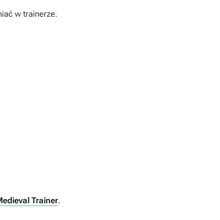
iać w trainerze.
edieval Trainer
.