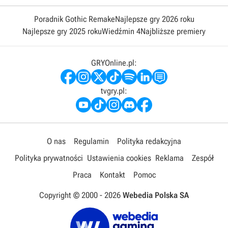
Poradnik Gothic Remake
Najlepsze gry 2026 roku
Najlepsze gry 2025 roku
Wiedźmin 4
Najbliższe premiery
GRYOnline.pl:
tvgry.pl:
O nas
Regulamin
Polityka redakcyjna
Polityka prywatności
Ustawienia cookies
Reklama
Zespół
Praca
Kontakt
Pomoc
Copyright © 2000 -
2026
Webedia Polska SA