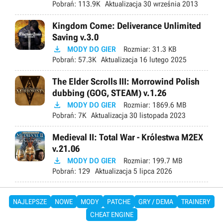
Pobrań:
113.9K
Aktualizacja
30 września 2013
Kingdom Come: Deliverance Unlimited
Saving v.3.0

MODY DO GIER
Rozmiar:
31.3 KB
Pobrań:
57.3K
Aktualizacja
16 lutego 2025
The Elder Scrolls III: Morrowind Polish
dubbing (GOG, STEAM) v.1.26

MODY DO GIER
Rozmiar:
1869.6 MB
Pobrań:
7K
Aktualizacja
30 listopada 2023
Medieval II: Total War - Królestwa M2EX
v.21.06

MODY DO GIER
Rozmiar:
199.7 MB
Pobrań:
129
Aktualizacja
5 lipca 2026
NAJLEPSZE
NOWE
MODY
PATCHE
GRY / DEMA
TRAINERY
CHEAT ENGINE