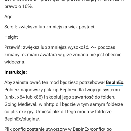
prawo o 10%.
Age
Scroll: zwiększa lub zmniejsza wiek postaci.
Height
Przewiń: zwiększ lub zmniejsz wysokość. <-- podczas
zmiany rozmiaru awatara w grze zmiana nie jest obecnie
widoczna.
Instrukcje:
Aby zainstalować ten mod będziesz potrzebował
BepInEx
.
Pobierz najnowszy plik zip BepInEx dla twojego systemu
(unix, x64 lub x86) i skopiuj jego zawartość do folderu
Going Medieval. winhttp.dll będzie w tym samym folderze
co plik exe gry. Umieść plik dll tego moda w folderze
BepInEx/plugins/.
Plik config zostanie utworzony w BepInEx/config/ po