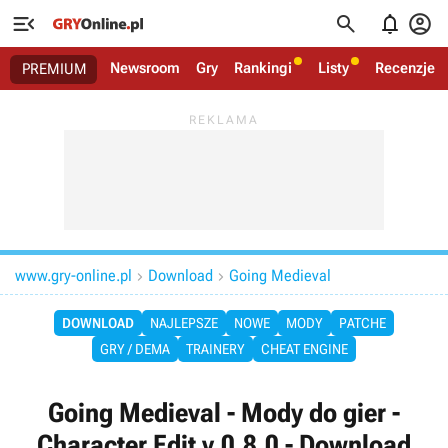




Newsroom
Gry
Rankingi
Listy
Recenzje
PREMIUM
www.gry-online.pl
Download
Going Medieval


DOWNLOAD
NAJLEPSZE
NOWE
MODY
PATCHE
GRY / DEMA
TRAINERY
CHEAT ENGINE
Going Medieval - Mody do gier -
Character Edit v.0.8.0 - Download