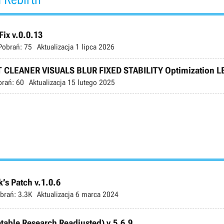
Fix v.0.0.13
Pobrań:
75
Aktualizacja
1 lipca 2026
OST CLEANER VISUALS BLUR FIXED STABILITY Optimization 
brań:
60
Aktualizacja
15 lutego 2025
’s Patch v.1.0.6
brań:
3.3K
Aktualizacja
6 marca 2024
atable Research Readjusted) v.5.6.9