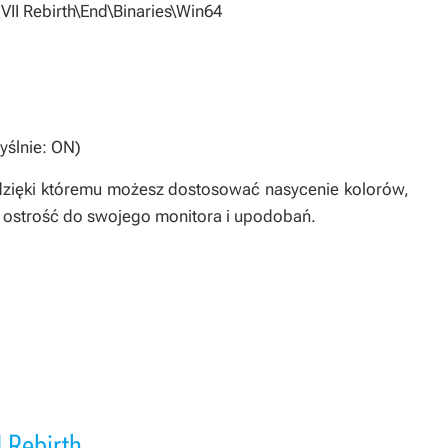
y VII Rebirth\End\Binaries\Win64
yślnie: ON)
, dzięki któremu możesz dostosować nasycenie kolorów,
i ostrość do swojego monitora i upodobań.
I Rebirth