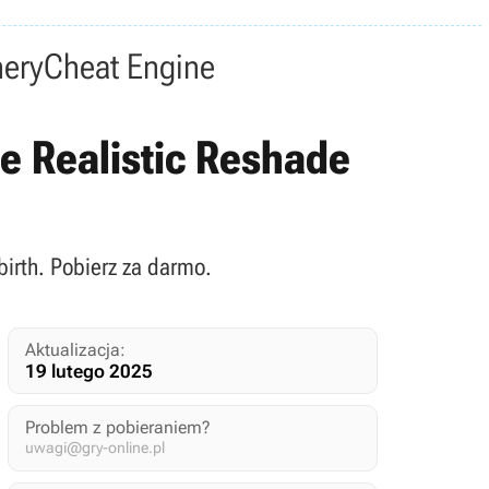
nery
Cheat Engine
le Realistic Reshade
birth. Pobierz za darmo.
Aktualizacja:
19 lutego 2025
Problem z pobieraniem?
uwagi@gry-online.pl