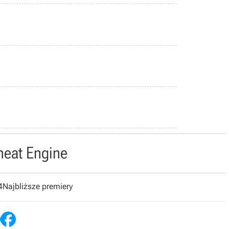
heat Engine
4
Najbliższe premiery