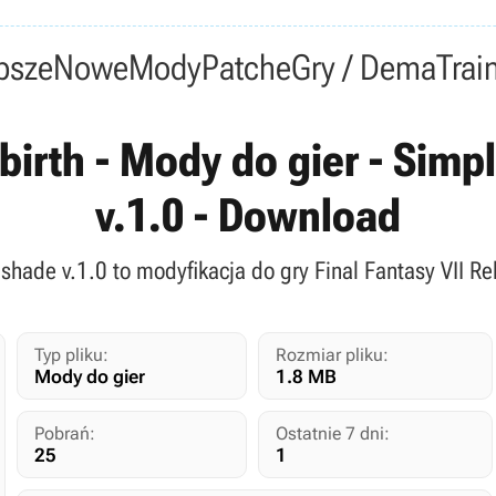
psze
Nowe
Mody
Patche
Gry / Dema
Trai
ebirth - Mody do gier - Simp
v.1.0 - Download
eshade v.1.0 to modyfikacja do gry Final Fantasy VII Re
Typ pliku:
Rozmiar pliku:
Mody do gier
1.8 MB
Pobrań:
Ostatnie 7 dni:
25
1