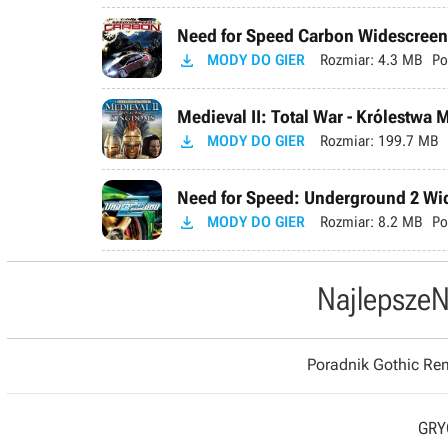
Need for Speed Carbon Widescreen 

MODY DO GIER
Rozmiar:
4.3 MB
Po
Medieval II: Total War - Królestwa 

MODY DO GIER
Rozmiar:
199.7 MB
Need for Speed: Underground 2 Wid

MODY DO GIER
Rozmiar:
8.2 MB
Po
Najlepsze
N
Poradnik Gothic R
GRYO