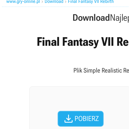
www.gry-online.pl
Download
Final Fantasy VII Rebirth


Download
Najle
Final Fantasy VII R
Plik Simple Realistic R

POBIERZ