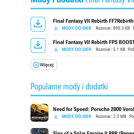

Final Fantasy VII Rebirth FF7Rebirth

MODY DO GIER
Rozmiar:
890.3 KB

Final Fantasy VII Rebirth FPS BO

MODY DO GIER
Rozmiar:
5.1 KB
Po

Więcej
Popularne mody i dodatki
Need for Speed: Porsche 2000 Verok

MODY DO GIER
Rozmiar:
2.3 MB
Po
Sins of a Solar Empire II RRR (Repe