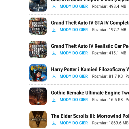

MODY DO GIER
Rozmiar:
498.4 MB
Grand Theft Auto IV GTA IV Complete

MODY DO GIER
Rozmiar:
197.7 MB
Grand Theft Auto IV Realistic Car Pa

MODY DO GIER
Rozmiar:
415.1 MB
Harry Potter i Kamień Filozoficzny

MODY DO GIER
Rozmiar:
81.7 KB
P
Gothic Remake Ultimate Engine Tweak

MODY DO GIER
Rozmiar:
16.5 KB
P
The Elder Scrolls III: Morrowind P

MODY DO GIER
Rozmiar:
1869.6 MB