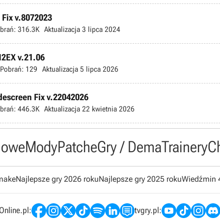
Fix v.8072023
brań:
316.3K
Aktualizacja
3 lipca 2024
M2EX v.21.06
Pobrań:
129
Aktualizacja
5 lipca 2026
escreen Fix v.22042026
brań:
446.3K
Aktualizacja
22 kwietnia 2026
owe
Mody
Patche
Gry / Dema
Trainery
C
emake
Najlepsze gry 2026 roku
Najlepsze gry 2025 roku
Wiedźmin 
nline.pl:
tvgry.pl: