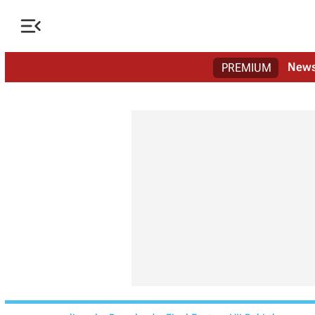

New
PREMIUM