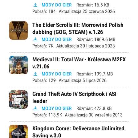

MODY DO GIER
Rozmiar:
16.5 KB
Pobrań:
184
Aktualizacja
25 czerwca 2026
The Elder Scrolls III: Morrowind Polish
dubbing (GOG, STEAM) v.1.26

MODY DO GIER
Rozmiar:
1869.6 MB
Pobrań:
7K
Aktualizacja
30 listopada 2023
Medieval II: Total War - Królestwa M2EX
v.21.06

MODY DO GIER
Rozmiar:
199.7 MB
Pobrań:
129
Aktualizacja
5 lipca 2026
Grand Theft Auto IV Scripthook i ASI
leader

MODY DO GIER
Rozmiar:
473.8 KB
Pobrań:
113.9K
Aktualizacja
30 września 2013
Kingdom Come: Deliverance Unlimited
Saving v.3.0