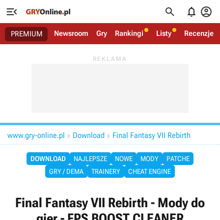




Newsroom
Gry
Rankingi
Listy
Recenzje
PREMIUM
www.gry-online.pl
Download
Final Fantasy VII Rebirth


DOWNLOAD
NAJLEPSZE
NOWE
MODY
PATCHE
GRY / DEMA
TRAINERY
CHEAT ENGINE
Final Fantasy VII Rebirth - Mody do
gier - FPS BOOST CLEANER