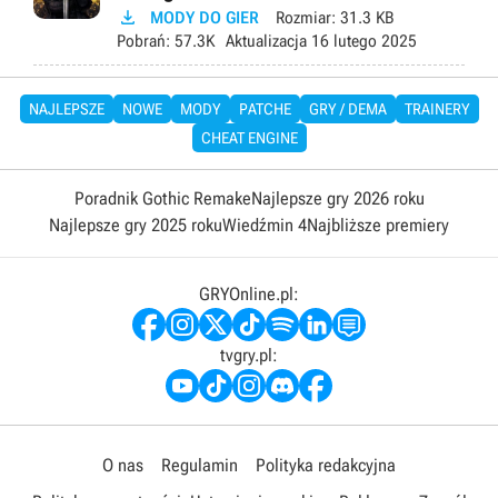

MODY DO GIER
Rozmiar:
31.3 KB
Pobrań:
57.3K
Aktualizacja
16 lutego 2025
NAJLEPSZE
NOWE
MODY
PATCHE
GRY / DEMA
TRAINERY
CHEAT ENGINE
Poradnik Gothic Remake
Najlepsze gry 2026 roku
Najlepsze gry 2025 roku
Wiedźmin 4
Najbliższe premiery
GRYOnline.pl:
tvgry.pl:
O nas
Regulamin
Polityka redakcyjna