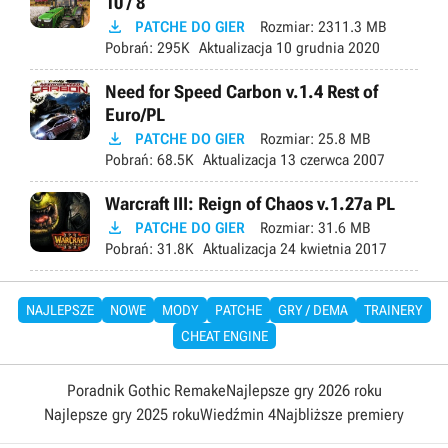
10 / 8

PATCHE DO GIER
Rozmiar:
2311.3 MB
Pobrań:
295K
Aktualizacja
10 grudnia 2020
Need for Speed Carbon v.1.4 Rest of
Euro/PL

PATCHE DO GIER
Rozmiar:
25.8 MB
Pobrań:
68.5K
Aktualizacja
13 czerwca 2007
Warcraft III: Reign of Chaos v.1.27a PL

PATCHE DO GIER
Rozmiar:
31.6 MB
Pobrań:
31.8K
Aktualizacja
24 kwietnia 2017
NAJLEPSZE
NOWE
MODY
PATCHE
GRY / DEMA
TRAINERY
CHEAT ENGINE
Poradnik Gothic Remake
Najlepsze gry 2026 roku
Najlepsze gry 2025 roku
Wiedźmin 4
Najbliższe premiery