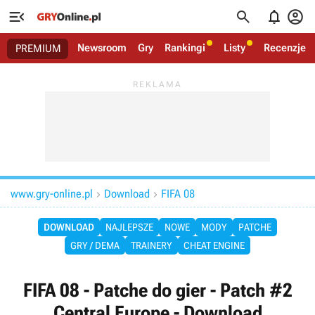




Newsroom
Gry
Rankingi
Listy
Recenzje
PREMIUM
www.gry-online.pl
Download
FIFA 08


DOWNLOAD
NAJLEPSZE
NOWE
MODY
PATCHE
GRY / DEMA
TRAINERY
CHEAT ENGINE
FIFA 08 - Patche do gier - Patch #2
Central Europe - Download