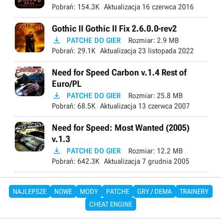
Pobrań:
154.3K
Aktualizacja
16 czerwca 2016
Gothic II Gothic II Fix 2.6.0.0-rev2

PATCHE DO GIER
Rozmiar:
2.9 MB
Pobrań:
29.1K
Aktualizacja
23 listopada 2022
Need for Speed Carbon v.1.4 Rest of
Euro/PL

PATCHE DO GIER
Rozmiar:
25.8 MB
Pobrań:
68.5K
Aktualizacja
13 czerwca 2007
Need for Speed: Most Wanted (2005)
v.1.3

PATCHE DO GIER
Rozmiar:
12.2 MB
Pobrań:
642.3K
Aktualizacja
7 grudnia 2005
NAJLEPSZE
NOWE
MODY
PATCHE
GRY / DEMA
TRAINERY
CHEAT ENGINE