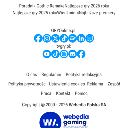
Poradnik Gothic Remake
Najlepsze gry 2026 roku
Najlepsze gry 2025 roku
Wiedźmin 4
Najbliższe premiery
GRYOnline.pl:
tvgry.pl:
O nas
Regulamin
Polityka redakcyjna
Polityka prywatności
Ustawienia cookies
Reklama
Zespół
Praca
Kontakt
Pomoc
Copyright © 2000 -
2026
Webedia Polska SA