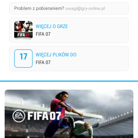
Problem z pobieraniem?
uwagi@gry-online.pl
WIĘCEJ O GRZE
FIFA 07
17
WIĘCEJ PLIKÓW DO
FIFA 07