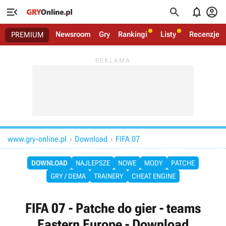




Newsroom
Gry
Rankingi
Listy
Recenzje
PREMIUM
www.gry-online.pl
Download
FIFA 07


DOWNLOAD
NAJLEPSZE
NOWE
MODY
PATCHE
GRY / DEMA
TRAINERY
CHEAT ENGINE
FIFA 07 - Patche do gier - teams
Eastern Europe - Download