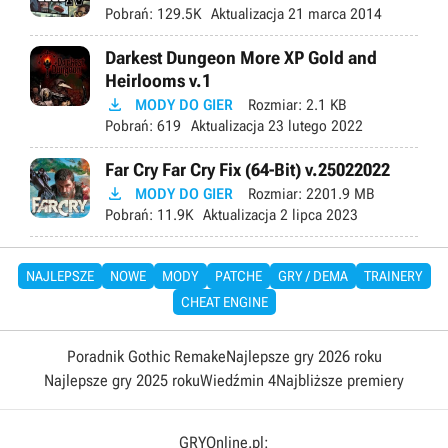
Pobrań:
129.5K
Aktualizacja
21 marca 2014
Darkest Dungeon More XP Gold and
Heirlooms v.1

MODY DO GIER
Rozmiar:
2.1 KB
Pobrań:
619
Aktualizacja
23 lutego 2022
Far Cry Far Cry Fix (64-Bit) v.25022022

MODY DO GIER
Rozmiar:
2201.9 MB
Pobrań:
11.9K
Aktualizacja
2 lipca 2023
NAJLEPSZE
NOWE
MODY
PATCHE
GRY / DEMA
TRAINERY
CHEAT ENGINE
Poradnik Gothic Remake
Najlepsze gry 2026 roku
Najlepsze gry 2025 roku
Wiedźmin 4
Najbliższe premiery
GRYOnline.pl: