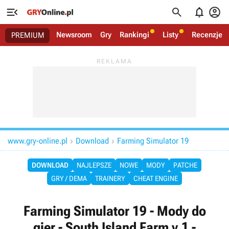




Newsroom
Gry
Rankingi
Listy
Recenzje
PREMIUM
www.gry-online.pl
Download
Farming Simulator 19


DOWNLOAD
NAJLEPSZE
NOWE
MODY
PATCHE
GRY / DEMA
TRAINERY
CHEAT ENGINE
Farming Simulator 19 - Mody do
gier - South Island Farm v.1 -