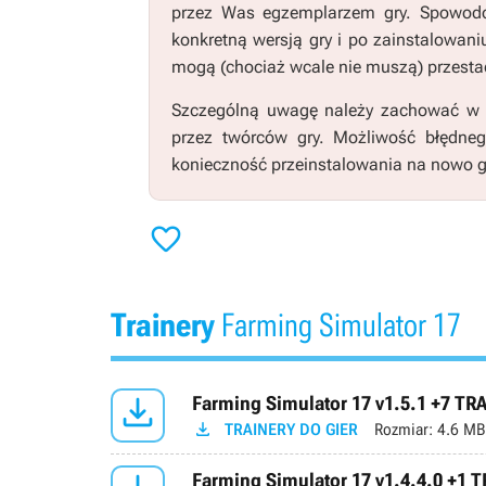
przez Was egzemplarzem gry. Spowodo
konkretną wersją gry i po zainstalowani
mogą (chociaż wcale nie muszą) przestać
Szczególną uwagę należy zachować w pr
przez twórców gry. Możliwość błędne
konieczność przeinstalowania na nowo g

Trainery
Farming Simulator 17

Farming Simulator 17 v1.5.1 +7 TR

TRAINERY DO GIER
Rozmiar:
4.6 MB
Farming Simulator 17 v1.4.4.0 +1 