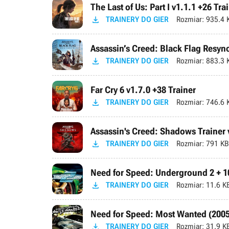
The Last of Us: Part I v1.1.1 +26 Tra

TRAINERY DO GIER
Rozmiar:
935.4 
Assassin’s Creed: Black Flag Resync

TRAINERY DO GIER
Rozmiar:
883.3 
Far Cry 6 v1.7.0 +38 Trainer

TRAINERY DO GIER
Rozmiar:
746.6 
Assassin's Creed: Shadows Trainer v

TRAINERY DO GIER
Rozmiar:
791 KB
Need for Speed: Underground 2 + 10

TRAINERY DO GIER
Rozmiar:
11.6 K
Need for Speed: Most Wanted (2005)

TRAINERY DO GIER
Rozmiar:
31.9 K