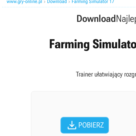
www.gry-online.pl
Download
Farming Simulator 17


Download
Najle
Farming Simulator
Trainer ułatwiający roz

POBIERZ