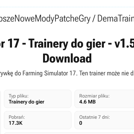
psze
Nowe
Mody
Patche
Gry / Dema
Trai
 17 - Trainery do gier - v1.
Download
grywkę do Farming Simulator 17. Ten trainer może nie dz
Typ pliku:
Rozmiar pliku:
Trainery do gier
4.6 MB
Pobrań:
Ostatnie 7 dni:
17.3K
0