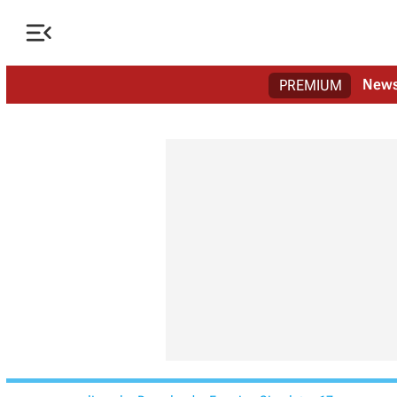

New
PREMIUM