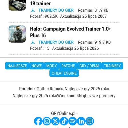
19 trainer

TRAINERY DO GIER
Rozmiar:
31.9 KB
Pobrań:
902.5K
Aktualizacja
25 lipca 2007
Halo: Campaign Evolved Trainer 1.0+
Plus 16

TRAINERY DO GIER
Rozmiar:
919.7 KB
Pobrań:
15
Aktualizacja
26 lipca 2026
NAJLEPSZE
NOWE
MODY
PATCHE
GRY / DEMA
TRAINERY
CHEAT ENGINE
Poradnik Gothic Remake
Najlepsze gry 2026 roku
Najlepsze gry 2025 roku
Wiedźmin 4
Najbliższe premiery
GRYOnline.pl: