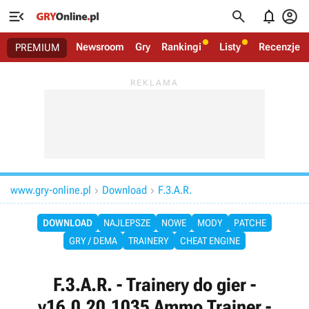




Newsroom
Gry
Rankingi
Listy
Recenzje
PREMIUM
www.gry-online.pl
Download
F.3.A.R.


DOWNLOAD
NAJLEPSZE
NOWE
MODY
PATCHE
GRY / DEMA
TRAINERY
CHEAT ENGINE
F.3.A.R. - Trainery do gier -
v16.0.20.1035 Ammo Trainer -