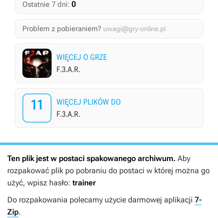
0
Ostatnie 7 dni:
Problem z pobieraniem?
uwagi@gry-online.pl
WIĘCEJ O GRZE
F.3.A.R.
11
WIĘCEJ PLIKÓW DO
F.3.A.R.
Ten plik jest w postaci spakowanego archiwum.
Aby
rozpakować plik po pobraniu do postaci w której można go
użyć, wpisz hasło:
trainer
Do rozpakowania polecamy użycie darmowej aplikacji
7-
Zip
.