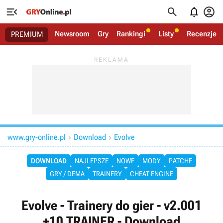




Newsroom
Gry
Rankingi
Listy
Recenzje
PREMIUM
www.gry-online.pl
Download
Evolve


DOWNLOAD
NAJLEPSZE
NOWE
MODY
PATCHE
GRY / DEMA
TRAINERY
CHEAT ENGINE
Evolve - Trainery do gier - v2.001
+10 TRAINER - Download