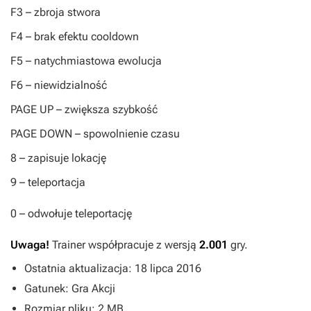
F3
– zbroja stwora
F4
– brak efektu cooldown
F5
– natychmiastowa ewolucja
F6
– niewidzialność
PAGE UP
– zwiększa szybkość
PAGE DOWN
– spowolnienie czasu
8
– zapisuje lokację
9
– teleportacja
0
– odwołuje teleportację
Uwaga!
Trainer współpracuje z wersją
2.001
gry.
Ostatnia aktualizacja: 18 lipca 2016
Gatunek: Gra Akcji
Rozmiar pliku: 2 MB