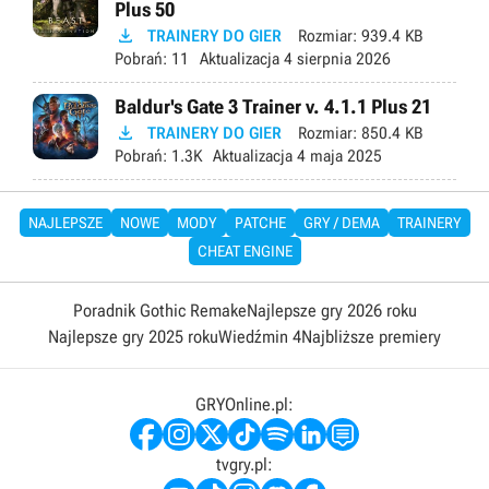
Plus 50

TRAINERY DO GIER
Rozmiar:
939.4 KB
Pobrań:
11
Aktualizacja
4 sierpnia 2026
Baldur's Gate 3 Trainer v. 4.1.1 Plus 21

TRAINERY DO GIER
Rozmiar:
850.4 KB
Pobrań:
1.3K
Aktualizacja
4 maja 2025
NAJLEPSZE
NOWE
MODY
PATCHE
GRY / DEMA
TRAINERY
CHEAT ENGINE
Poradnik Gothic Remake
Najlepsze gry 2026 roku
Najlepsze gry 2025 roku
Wiedźmin 4
Najbliższe premiery
GRYOnline.pl:
tvgry.pl: