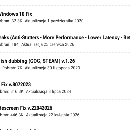
 Windows 10 Fix
obrań:
32.3K
Aktualizacja
1 października 2020
s (Anti-Stutters - More Performance - Lower Latency - Bette
obrań:
184
Aktualizacja
25 czerwca 2026
olish dubbing (GOG, STEAM) v.1.26
Pobrań:
7K
Aktualizacja
30 listopada 2023
Fix v.8072023
brań:
316.3K
Aktualizacja
3 lipca 2024
escreen Fix v.22042026
brań:
446.3K
Aktualizacja
22 kwietnia 2026