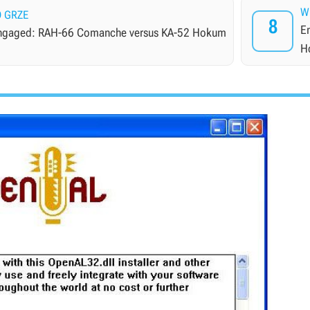
W
O GRZE
8
E
ngaged: RAH-66 Comanche versus KA-52 Hokum
H