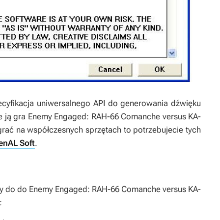
ecyfikacja uniwersalnego API do generowania dźwięku
e ją gra
Enemy Engaged: RAH-66 Comanche versus KA-
agrać na współczesnych sprzętach to potrzebujecie tych
enAL Soft
.
dy do do
Enemy Engaged: RAH-66 Comanche versus KA-
: