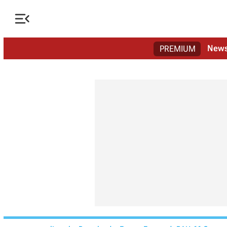

New
PREMIUM