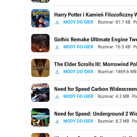
Harry Potter i Kamień Filozoficzny

MODY DO GIER
Rozmiar:
81.7 KB
P
Gothic Remake Ultimate Engine Tweak

MODY DO GIER
Rozmiar:
16.5 KB
P
The Elder Scrolls III: Morrowind P

MODY DO GIER
Rozmiar:
1869.6 MB
Need for Speed Carbon Widescreen 

MODY DO GIER
Rozmiar:
4.3 MB
Po
Need for Speed: Underground 2 Wid

MODY DO GIER
Rozmiar:
8.2 MB
Po