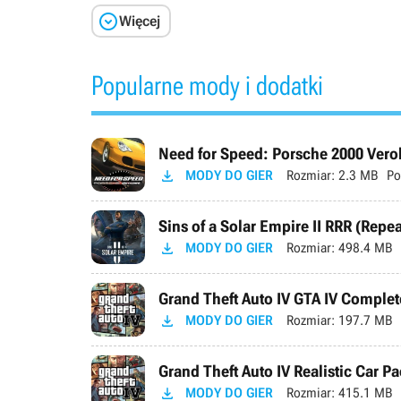

Więcej
Popularne mody i dodatki
Need for Speed: Porsche 2000 Verok

MODY DO GIER
Rozmiar:
2.3 MB
Po
Sins of a Solar Empire II RRR (Repe

MODY DO GIER
Rozmiar:
498.4 MB
Grand Theft Auto IV GTA IV Complete

MODY DO GIER
Rozmiar:
197.7 MB
Grand Theft Auto IV Realistic Car Pa

MODY DO GIER
Rozmiar:
415.1 MB