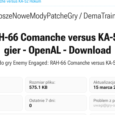
che versus KA-52 Hokum
psze
Nowe
Mody
Patche
Gry / Dema
Trai
H-66 Comanche versus KA-
gier - OpenAL - Download
 do gry Enemy Engaged: RAH-66 Comanche versus KA-
Rozmiar pliku:
Aktualizacj
575.1 KB
15 marca 
Ostatnie 7 dni:
Problem z 
0
uwagi@gry-on