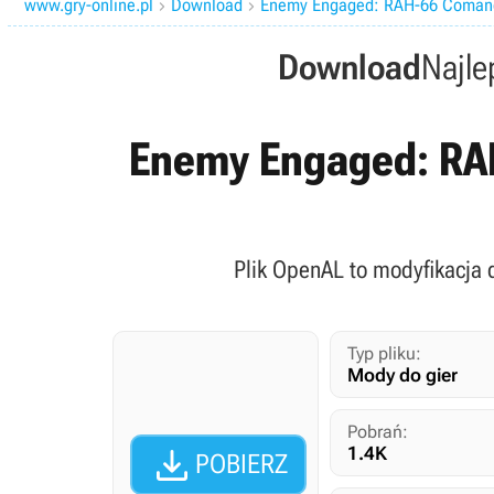
www.gry-online.pl
Download
Enemy Engaged: RAH-66 Coman


Download
Najle
Enemy Engaged: RA
Plik OpenAL to modyfikacja
Typ pliku:
Mody do gier
Pobrań:

1.4K
POBIERZ