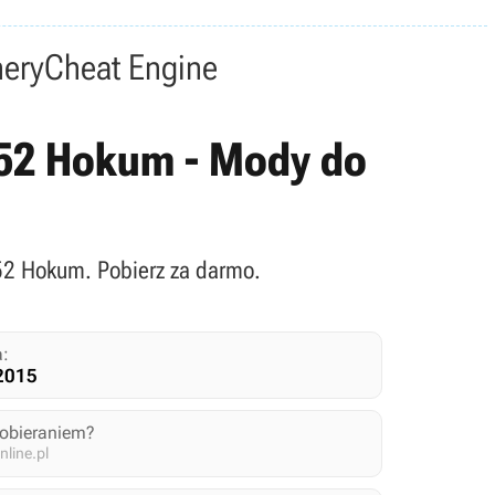
nery
Cheat Engine
52 Hokum - Mody do
52 Hokum. Pobierz za darmo.
a:
2015
pobieraniem?
line.pl