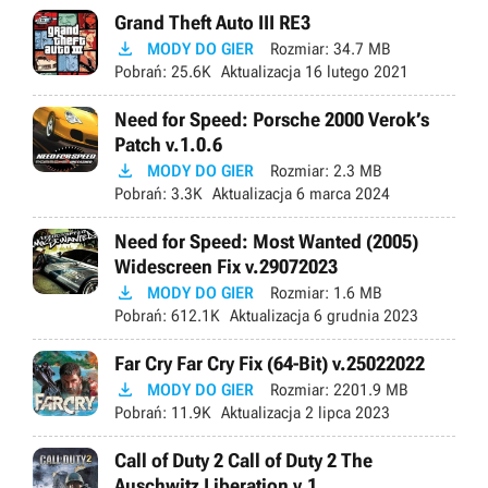
Grand Theft Auto III RE3

MODY DO GIER
Rozmiar:
34.7 MB
Pobrań:
25.6K
Aktualizacja
16 lutego 2021
Need for Speed: Porsche 2000 Verok’s
Patch v.1.0.6

MODY DO GIER
Rozmiar:
2.3 MB
Pobrań:
3.3K
Aktualizacja
6 marca 2024
Need for Speed: Most Wanted (2005)
Widescreen Fix v.29072023

MODY DO GIER
Rozmiar:
1.6 MB
Pobrań:
612.1K
Aktualizacja
6 grudnia 2023
Far Cry Far Cry Fix (64-Bit) v.25022022

MODY DO GIER
Rozmiar:
2201.9 MB
Pobrań:
11.9K
Aktualizacja
2 lipca 2023
Call of Duty 2 Call of Duty 2 The
Auschwitz Liberation v.1