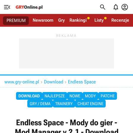




Newsroom
Gry
Rankingi
Listy
Recenzje
PREMIUM
www.gry-online.pl
Download
Endless Space


DOWNLOAD
NAJLEPSZE
NOWE
MODY
PATCHE
GRY / DEMA
TRAINERY
CHEAT ENGINE
Endless Space - Mody do gier -
Mod Manager v.2.1 - Download