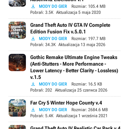

MODY DO GIER
Rozmiar:
105.4 MB
Pobrań:
3.5K
Aktualizacja
5 maja 2020
Grand Theft Auto IV GTA IV Complete
Edition Fusion Fix v.5.0.1

MODY DO GIER
Rozmiar:
197.7 MB
Pobrań:
34.3K
Aktualizacja
13 maja 2026
Gothic Remake Ultimate Engine Tweaks
(Anti-Stutters - More Performance -
Lower Latency - Better Clarity - Lossless)
v.1.5

MODY DO GIER
Rozmiar:
16.5 KB
Pobrań:
202
Aktualizacja
25 czerwca 2026
Far Cry 5 Winter Hope County v.4

MODY DO GIER
Rozmiar:
2684.6 MB
Pobrań:
5.4K
Aktualizacja
1 września 2021
Grand Theft Auto IV Realistic Car Pack v.4