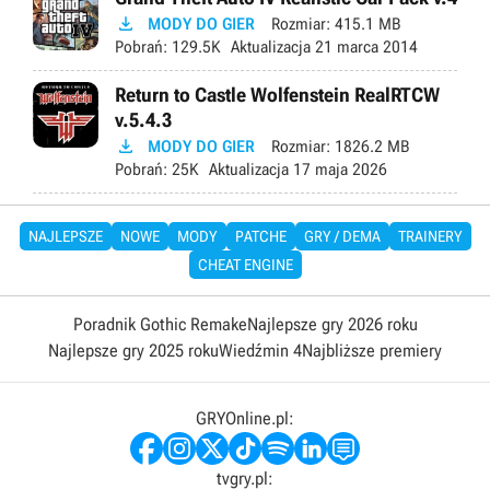

MODY DO GIER
Rozmiar:
415.1 MB
Pobrań:
129.5K
Aktualizacja
21 marca 2014
Return to Castle Wolfenstein RealRTCW
v.5.4.3

MODY DO GIER
Rozmiar:
1826.2 MB
Pobrań:
25K
Aktualizacja
17 maja 2026
NAJLEPSZE
NOWE
MODY
PATCHE
GRY / DEMA
TRAINERY
CHEAT ENGINE
Poradnik Gothic Remake
Najlepsze gry 2026 roku
Najlepsze gry 2025 roku
Wiedźmin 4
Najbliższe premiery
GRYOnline.pl:
tvgry.pl: