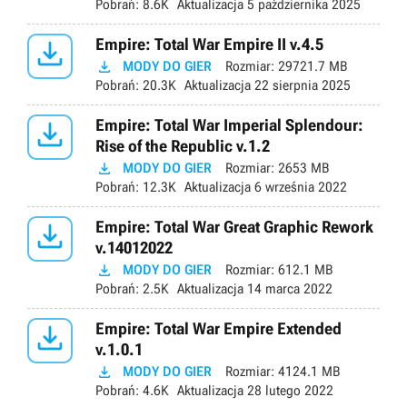
Pobrań:
8.6K
Aktualizacja
5 października 2025

Empire: Total War Empire II v.4.5

MODY DO GIER
Rozmiar:
29721.7 MB
Pobrań:
20.3K
Aktualizacja
22 sierpnia 2025

Empire: Total War Imperial Splendour:
Rise of the Republic v.1.2

MODY DO GIER
Rozmiar:
2653 MB
Pobrań:
12.3K
Aktualizacja
6 września 2022

Empire: Total War Great Graphic Rework
v.14012022

MODY DO GIER
Rozmiar:
612.1 MB
Pobrań:
2.5K
Aktualizacja
14 marca 2022

Empire: Total War Empire Extended
v.1.0.1

MODY DO GIER
Rozmiar:
4124.1 MB
Pobrań:
4.6K
Aktualizacja
28 lutego 2022