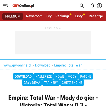




Newsroom
Gry
Rankingi
Listy
Recenzje
PREMIUM
www.gry-online.pl
Download
Empire: Total War


DOWNLOAD
NAJLEPSZE
NOWE
MODY
PATCHE
GRY / DEMA
TRAINERY
CHEAT ENGINE
Empire: Total War - Mody do gier -
Victoria: Total War v.0.3 -