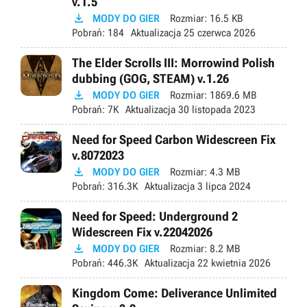
v.1.5

MODY DO GIER
Rozmiar:
16.5 KB
Pobrań:
184
Aktualizacja
25 czerwca 2026
The Elder Scrolls III: Morrowind Polish
dubbing (GOG, STEAM) v.1.26

MODY DO GIER
Rozmiar:
1869.6 MB
Pobrań:
7K
Aktualizacja
30 listopada 2023
Need for Speed Carbon Widescreen Fix
v.8072023

MODY DO GIER
Rozmiar:
4.3 MB
Pobrań:
316.3K
Aktualizacja
3 lipca 2024
Need for Speed: Underground 2
Widescreen Fix v.22042026

MODY DO GIER
Rozmiar:
8.2 MB
Pobrań:
446.3K
Aktualizacja
22 kwietnia 2026
Kingdom Come: Deliverance Unlimited