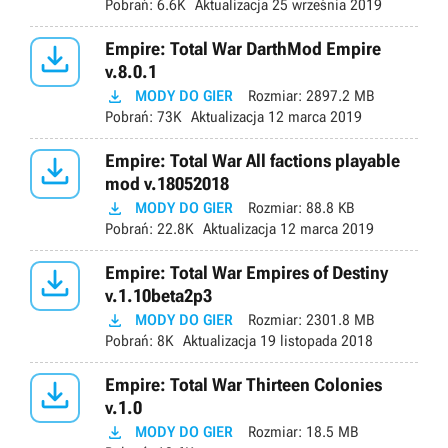
Pobrań:
6.6K
Aktualizacja
25 września 2019

Empire: Total War DarthMod Empire
v.8.0.1

MODY DO GIER
Rozmiar:
2897.2 MB
Pobrań:
73K
Aktualizacja
12 marca 2019

Empire: Total War All factions playable
mod v.18052018

MODY DO GIER
Rozmiar:
88.8 KB
Pobrań:
22.8K
Aktualizacja
12 marca 2019

Empire: Total War Empires of Destiny
v.1.10beta2p3

MODY DO GIER
Rozmiar:
2301.8 MB
Pobrań:
8K
Aktualizacja
19 listopada 2018

Empire: Total War Thirteen Colonies
v.1.0

MODY DO GIER
Rozmiar:
18.5 MB