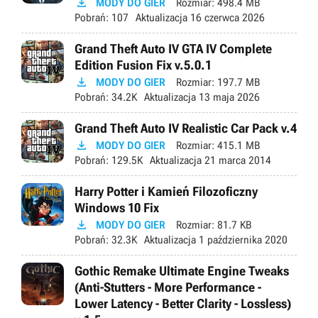

MODY DO GIER
Rozmiar:
498.4 MB
Pobrań:
107
Aktualizacja
16 czerwca 2026
Grand Theft Auto IV GTA IV Complete
Edition Fusion Fix v.5.0.1

MODY DO GIER
Rozmiar:
197.7 MB
Pobrań:
34.2K
Aktualizacja
13 maja 2026
Grand Theft Auto IV Realistic Car Pack v.4

MODY DO GIER
Rozmiar:
415.1 MB
Pobrań:
129.5K
Aktualizacja
21 marca 2014
Harry Potter i Kamień Filozoficzny
Windows 10 Fix

MODY DO GIER
Rozmiar:
81.7 KB
Pobrań:
32.3K
Aktualizacja
1 października 2020
Gothic Remake Ultimate Engine Tweaks
(Anti-Stutters - More Performance -
Lower Latency - Better Clarity - Lossless)