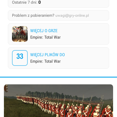
0
Ostatnie 7 dni:
Problem z pobieraniem?
uwagi@gry-online.pl
WIĘCEJ O GRZE
Empire: Total War
33
WIĘCEJ PLIKÓW DO
Empire: Total War