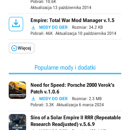
Pobrań:
10.6K
Aktualizacja
13 października 2014

Empire: Total War Mod Manager v.1.5

MODY DO GIER
Rozmiar:
34.2 KB
Pobrań:
46K
Aktualizacja
10 października 2014

Więcej
Popularne mody i dodatki
Need for Speed: Porsche 2000 Verok’s
Patch v.1.0.6

MODY DO GIER
Rozmiar:
2.3 MB
Pobrań:
3.3K
Aktualizacja
6 marca 2024
Sins of a Solar Empire II RRR (Repeatable
Research Readjusted) v.5.6.9