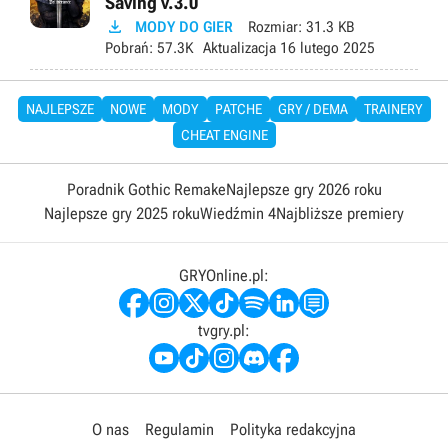
Saving v.3.0

MODY DO GIER
Rozmiar:
31.3 KB
Pobrań:
57.3K
Aktualizacja
16 lutego 2025
NAJLEPSZE
NOWE
MODY
PATCHE
GRY / DEMA
TRAINERY
CHEAT ENGINE
Poradnik Gothic Remake
Najlepsze gry 2026 roku
Najlepsze gry 2025 roku
Wiedźmin 4
Najbliższe premiery
GRYOnline.pl:
tvgry.pl:
O nas
Regulamin
Polityka redakcyjna