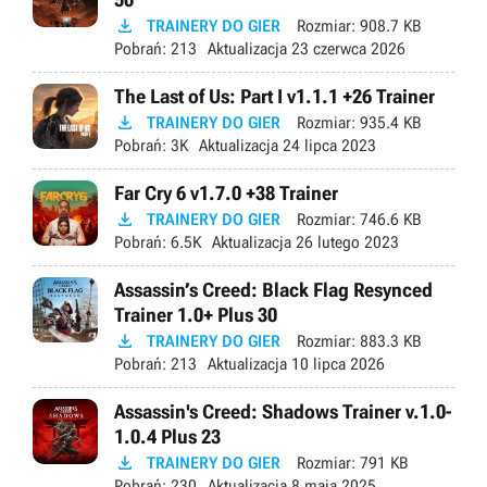

TRAINERY DO GIER
Rozmiar:
908.7 KB
Pobrań:
213
Aktualizacja
23 czerwca 2026
The Last of Us: Part I v1.1.1 +26 Trainer

TRAINERY DO GIER
Rozmiar:
935.4 KB
Pobrań:
3K
Aktualizacja
24 lipca 2023
Far Cry 6 v1.7.0 +38 Trainer

TRAINERY DO GIER
Rozmiar:
746.6 KB
Pobrań:
6.5K
Aktualizacja
26 lutego 2023
Assassin’s Creed: Black Flag Resynced
Trainer 1.0+ Plus 30

TRAINERY DO GIER
Rozmiar:
883.3 KB
Pobrań:
213
Aktualizacja
10 lipca 2026
Assassin's Creed: Shadows Trainer v.1.0-
1.0.4 Plus 23

TRAINERY DO GIER
Rozmiar:
791 KB
Pobrań:
230
Aktualizacja
8 maja 2025