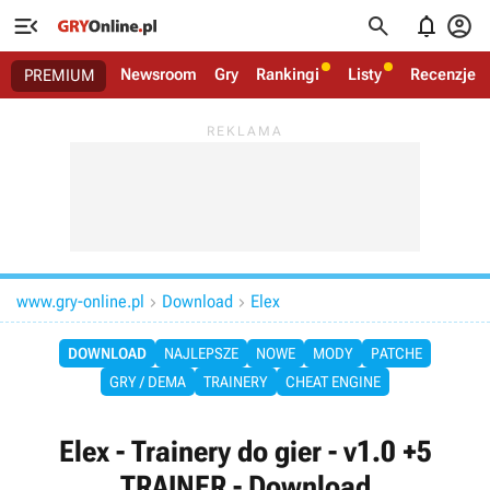




Newsroom
Gry
Rankingi
Listy
Recenzje
PREMIUM
www.gry-online.pl
Download
Elex


DOWNLOAD
NAJLEPSZE
NOWE
MODY
PATCHE
GRY / DEMA
TRAINERY
CHEAT ENGINE
Elex - Trainery do gier - v1.0 +5
TRAINER - Download