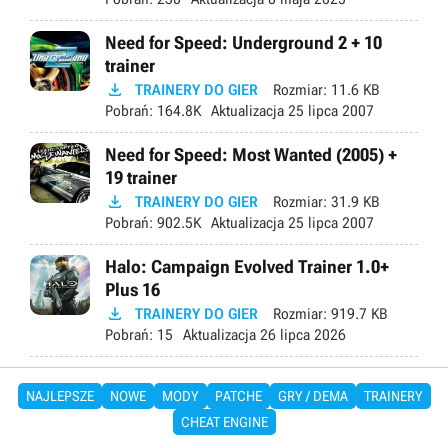
Need for Speed: Underground 2 + 10
trainer

TRAINERY DO GIER
Rozmiar:
11.6 KB
Pobrań:
164.8K
Aktualizacja
25 lipca 2007
Need for Speed: Most Wanted (2005) +
19 trainer

TRAINERY DO GIER
Rozmiar:
31.9 KB
Pobrań:
902.5K
Aktualizacja
25 lipca 2007
Halo: Campaign Evolved Trainer 1.0+
Plus 16

TRAINERY DO GIER
Rozmiar:
919.7 KB
Pobrań:
15
Aktualizacja
26 lipca 2026
NAJLEPSZE
NOWE
MODY
PATCHE
GRY / DEMA
TRAINERY
CHEAT ENGINE