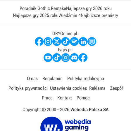
Poradnik Gothic Remake
Najlepsze gry 2026 roku
Najlepsze gry 2025 roku
Wiedźmin 4
Najbliższe premiery
GRYOnline.pl:
tvgry.pl:
O nas
Regulamin
Polityka redakcyjna
Polityka prywatności
Ustawienia cookies
Reklama
Zespół
Praca
Kontakt
Pomoc
Copyright © 2000 -
2026
Webedia Polska SA