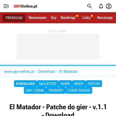




Newsroom
Gry
Rankingi
Listy
Recenzje
PREMIUM
www.gry-online.pl
Download
El Matador


DOWNLOAD
NAJLEPSZE
NOWE
MODY
PATCHE
GRY / DEMA
TRAINERY
CHEAT ENGINE
El Matador - Patche do gier - v.1.1
- Download