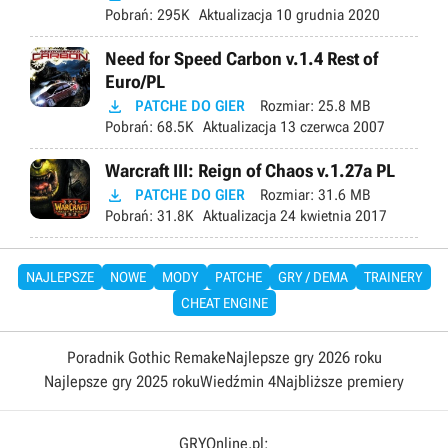
Pobrań:
295K
Aktualizacja
10 grudnia 2020
Need for Speed Carbon v.1.4 Rest of
Euro/PL

PATCHE DO GIER
Rozmiar:
25.8 MB
Pobrań:
68.5K
Aktualizacja
13 czerwca 2007
Warcraft III: Reign of Chaos v.1.27a PL

PATCHE DO GIER
Rozmiar:
31.6 MB
Pobrań:
31.8K
Aktualizacja
24 kwietnia 2017
NAJLEPSZE
NOWE
MODY
PATCHE
GRY / DEMA
TRAINERY
CHEAT ENGINE
Poradnik Gothic Remake
Najlepsze gry 2026 roku
Najlepsze gry 2025 roku
Wiedźmin 4
Najbliższe premiery
GRYOnline.pl: