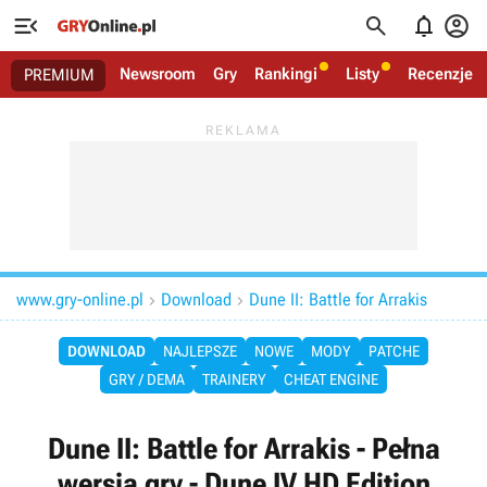




Newsroom
Gry
Rankingi
Listy
Recenzje
PREMIUM
www.gry-online.pl
Download
Dune II: Battle for Arrakis


DOWNLOAD
NAJLEPSZE
NOWE
MODY
PATCHE
GRY / DEMA
TRAINERY
CHEAT ENGINE
Dune II: Battle for Arrakis - Pełna
wersja gry - Dune IV HD Edition