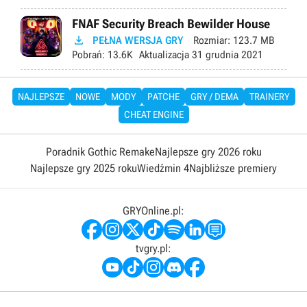
FNAF Security Breach Bewilder House

PEŁNA WERSJA GRY
Rozmiar:
123.7 MB
Pobrań:
13.6K
Aktualizacja
31 grudnia 2021
NAJLEPSZE
NOWE
MODY
PATCHE
GRY / DEMA
TRAINERY
CHEAT ENGINE
Poradnik Gothic Remake
Najlepsze gry 2026 roku
Najlepsze gry 2025 roku
Wiedźmin 4
Najbliższe premiery
GRYOnline.pl:
tvgry.pl: