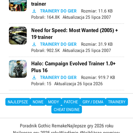
trainer

TRAINERY DO GIER
Rozmiar:
11.6 KB
Pobrań:
164.8K
Aktualizacja
25 lipca 2007
Need for Speed: Most Wanted (2005) +
19 trainer

TRAINERY DO GIER
Rozmiar:
31.9 KB
Pobrań:
902.5K
Aktualizacja
25 lipca 2007
Halo: Campaign Evolved Trainer 1.0+
Plus 16

TRAINERY DO GIER
Rozmiar:
919.7 KB
Pobrań:
15
Aktualizacja
26 lipca 2026
NAJLEPSZE
NOWE
MODY
PATCHE
GRY / DEMA
TRAINERY
CHEAT ENGINE
Poradnik Gothic Remake
Najlepsze gry 2026 roku
Najlepsze gry 2025 roku
Wiedźmin 4
Najbliższe premiery