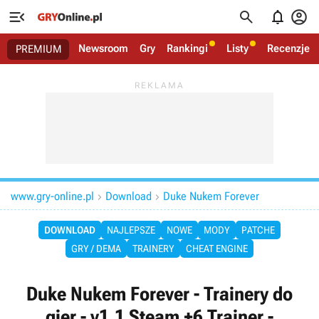




Newsroom
Gry
Rankingi
Listy
Recenzje
PREMIUM
www.gry-online.pl
Download
Duke Nukem Forever


DOWNLOAD
NAJLEPSZE
NOWE
MODY
PATCHE
GRY / DEMA
TRAINERY
CHEAT ENGINE
Duke Nukem Forever - Trainery do
gier - v1.1 Steam +6 Trainer -