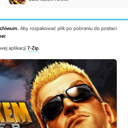
archiwum.
Aby rozpakować plik po pobraniu do postaci
ner
ej aplikacji
7-Zip
.