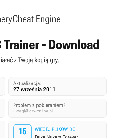
nery
Cheat Engine
8 Trainer - Download
iałać z Twoją kopią gry.
Aktualizacja:
27 września 2011
Problem z pobieraniem?
uwagi@gry-online.pl
15
WIĘCEJ PLIKÓW DO
Duke Nukem Forever