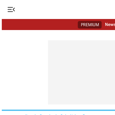

New
PREMIUM