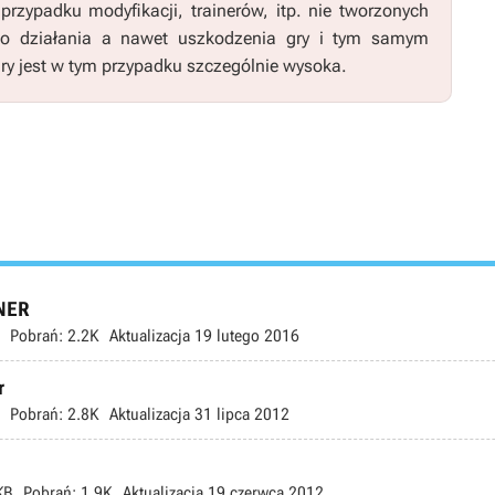
zypadku modyfikacji, trainerów, itp. nie tworzonych
go działania a nawet uszkodzenia gry i tym samym
ry jest w tym przypadku szczególnie wysoka.
INER
Pobrań:
2.2K
Aktualizacja
19 lutego 2016
r
Pobrań:
2.8K
Aktualizacja
31 lipca 2012
KB
Pobrań:
1.9K
Aktualizacja
19 czerwca 2012