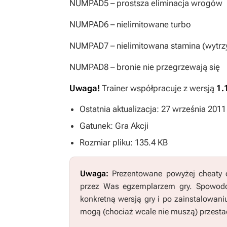
NUMPAD5
– prostsza eliminacja wrogów
NUMPAD6
– nielimitowane turbo
NUMPAD7
– nielimitowana stamina (wytr
NUMPAD8
– bronie nie przegrzewają się
Uwaga!
Trainer współpracuje z wersją
1.
Ostatnia aktualizacja: 27 września 2011
Gatunek: Gra Akcji
Rozmiar pliku: 135.4 KB
Uwaga:
Prezentowane powyżej cheaty o
przez Was egzemplarzem gry. Spowodo
konkretną wersją gry i po zainstalowani
mogą (chociaż wcale nie muszą) przestać