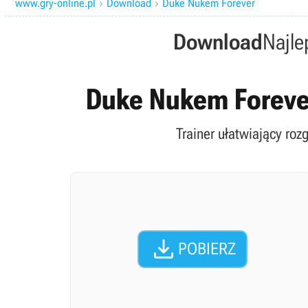
www.gry-online.pl
Download
Duke Nukem Forever


Download
Najle
Duke Nukem Forever 
Trainer ułatwiający roz

POBIERZ