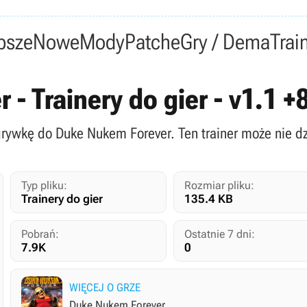
psze
Nowe
Mody
Patche
Gry / Dema
Trai
- Trainery do gier - v1.1 +
grywkę do Duke Nukem Forever. Ten trainer może nie dz
Typ pliku:
Rozmiar pliku:
Trainery do gier
135.4 KB
Pobrań:
Ostatnie 7 dni:
7.9K
0
WIĘCEJ O GRZE
Duke Nukem Forever