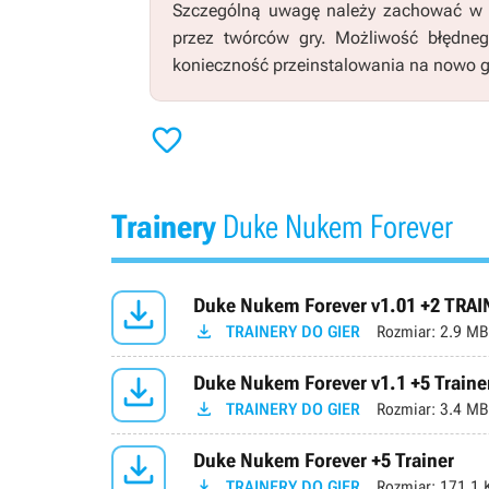
Szczególną uwagę należy zachować w pr
przez twórców gry. Możliwość błędne
konieczność przeinstalowania na nowo g

Trainery
Duke Nukem Forever

Duke Nukem Forever v1.01 +2 TRA

TRAINERY DO GIER
Rozmiar:
2.9 MB

Duke Nukem Forever v1.1 +5 Traine

TRAINERY DO GIER
Rozmiar:
3.4 MB

Duke Nukem Forever +5 Trainer

TRAINERY DO GIER
Rozmiar:
171.1 