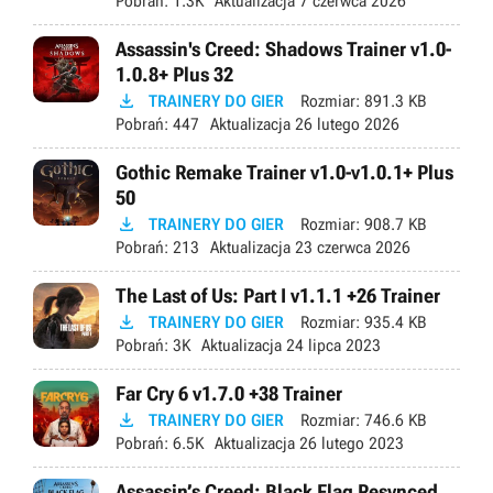
Pobrań:
1.3K
Aktualizacja
7 czerwca 2026
Assassin's Creed: Shadows Trainer v1.0-
1.0.8+ Plus 32

TRAINERY DO GIER
Rozmiar:
891.3 KB
Pobrań:
447
Aktualizacja
26 lutego 2026
Gothic Remake Trainer v1.0-v1.0.1+ Plus
50

TRAINERY DO GIER
Rozmiar:
908.7 KB
Pobrań:
213
Aktualizacja
23 czerwca 2026
The Last of Us: Part I v1.1.1 +26 Trainer

TRAINERY DO GIER
Rozmiar:
935.4 KB
Pobrań:
3K
Aktualizacja
24 lipca 2023
Far Cry 6 v1.7.0 +38 Trainer

TRAINERY DO GIER
Rozmiar:
746.6 KB
Pobrań:
6.5K
Aktualizacja
26 lutego 2023
Assassin’s Creed: Black Flag Resynced