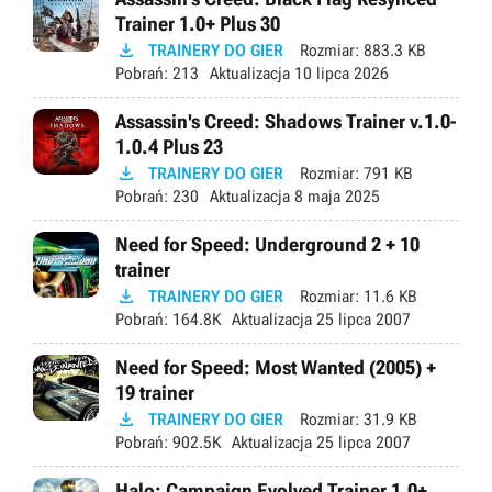
Trainer 1.0+ Plus 30

TRAINERY DO GIER
Rozmiar:
883.3 KB
Pobrań:
213
Aktualizacja
10 lipca 2026
Assassin's Creed: Shadows Trainer v.1.0-
1.0.4 Plus 23

TRAINERY DO GIER
Rozmiar:
791 KB
Pobrań:
230
Aktualizacja
8 maja 2025
Need for Speed: Underground 2 + 10
trainer

TRAINERY DO GIER
Rozmiar:
11.6 KB
Pobrań:
164.8K
Aktualizacja
25 lipca 2007
Need for Speed: Most Wanted (2005) +
19 trainer

TRAINERY DO GIER
Rozmiar:
31.9 KB
Pobrań:
902.5K
Aktualizacja
25 lipca 2007
Halo: Campaign Evolved Trainer 1.0+