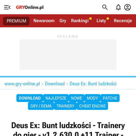




Newsroom
Gry
Rankingi
Listy
Recenzje
PREMIUM
www.gry-online.pl
Download
Deus Ex: Bunt ludzkości


DOWNLOAD
NAJLEPSZE
NOWE
MODY
PATCHE
GRY / DEMA
TRAINERY
CHEAT ENGINE
Deus Ex: Bunt ludzkości - Trainery
do gier - v1.2.630.0 +11 Trainer -