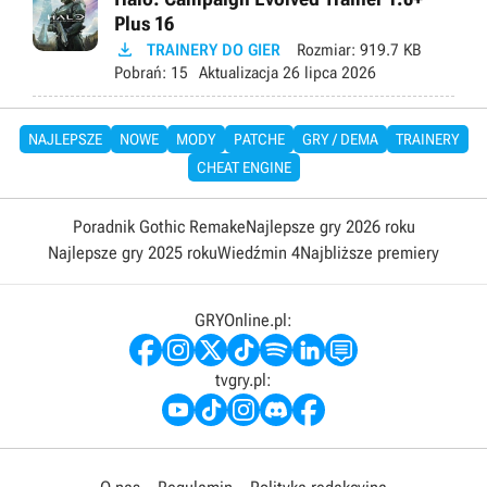
Plus 16

TRAINERY DO GIER
Rozmiar:
919.7 KB
Pobrań:
15
Aktualizacja
26 lipca 2026
NAJLEPSZE
NOWE
MODY
PATCHE
GRY / DEMA
TRAINERY
CHEAT ENGINE
Poradnik Gothic Remake
Najlepsze gry 2026 roku
Najlepsze gry 2025 roku
Wiedźmin 4
Najbliższe premiery
GRYOnline.pl:
tvgry.pl: