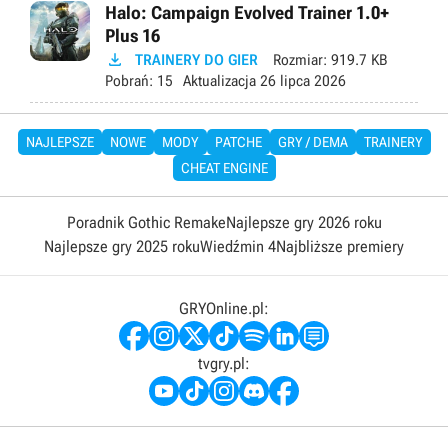
Halo: Campaign Evolved Trainer 1.0+
Plus 16

TRAINERY DO GIER
Rozmiar:
919.7 KB
Pobrań:
15
Aktualizacja
26 lipca 2026
NAJLEPSZE
NOWE
MODY
PATCHE
GRY / DEMA
TRAINERY
CHEAT ENGINE
Poradnik Gothic Remake
Najlepsze gry 2026 roku
Najlepsze gry 2025 roku
Wiedźmin 4
Najbliższe premiery
GRYOnline.pl:
tvgry.pl: