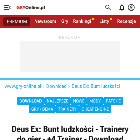




Newsroom
Gry
Rankingi
Listy
Recenzje
PREMIUM
www.gry-online.pl
Download
Deus Ex: Bunt ludzkości


DOWNLOAD
NAJLEPSZE
NOWE
MODY
PATCHE
GRY / DEMA
TRAINERY
CHEAT ENGINE
Deus Ex: Bunt ludzkości - Trainery
do gier - +4 Trainer - Download