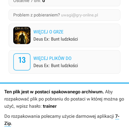
0
Ostatnie 7 dni:
Problem z pobieraniem?
uwagi@gry-online.pl
WIĘCEJ O GRZE
Deus Ex: Bunt ludzkości
13
WIĘCEJ PLIKÓW DO
Deus Ex: Bunt ludzkości
Ten plik jest w postaci spakowanego archiwum.
Aby
rozpakować plik po pobraniu do postaci w której można go
użyć, wpisz hasło:
trainer
Do rozpakowania polecamy użycie darmowej aplikacji
7-
Zip
.