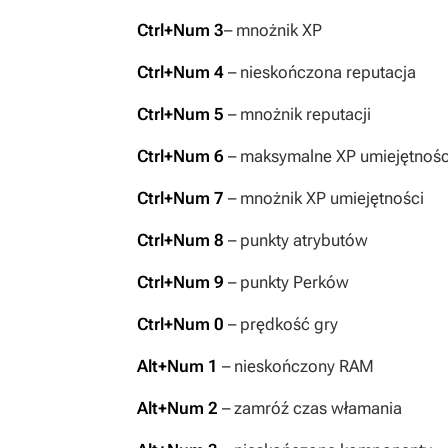
Ctrl+Num 3
– mnożnik XP
Ctrl+Num 4
– nieskończona reputacja
Ctrl+Num 5
– mnożnik reputacji
Ctrl+Num 6
– maksymalne XP umiejętnośc
Ctrl+Num 7
– mnożnik XP umiejętności
Ctrl+Num 8
– punkty atrybutów
Ctrl+Num 9
– punkty Perków
Ctrl+Num 0
– prędkość gry
Alt+Num 1
– nieskończony RAM
Alt+Num 2
– zamróź czas włamania