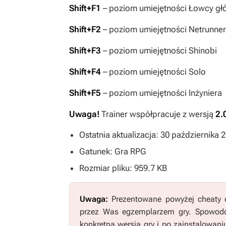
Shift+F1
– poziom umiejętności Łowcy gł
Shift+F2
– poziom umiejętności Netrunne
Shift+F3
– poziom umiejętności Shinobi
Shift+F4
– poziom umiejętności Solo
Shift+F5
– poziom umiejętności Inżyniera
Uwaga!
Trainer współpracuje z wersją
2.
Ostatnia aktualizacja: 30 października 
Gatunek: Gra RPG
Rozmiar pliku: 959.7 KB
Uwaga:
Prezentowane powyżej cheaty o
przez Was egzemplarzem gry. Spowodo
konkretną wersją gry i po zainstalowani