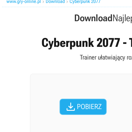
www.gry-online.pl
Download
Cyberpunk 2077


Download
Najle
Cyberpunk 2077 - T
Trainer ułatwiający r

POBIERZ