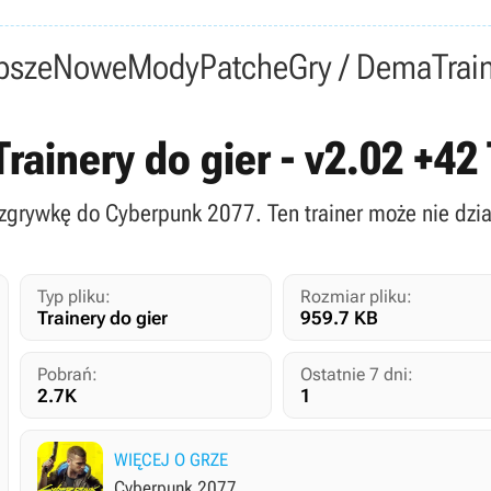
psze
Nowe
Mody
Patche
Gry / Dema
Trai
rainery do gier - v2.02 +42
ozgrywkę do Cyberpunk 2077. Ten trainer może nie dzia
Typ pliku:
Rozmiar pliku:
Trainery do gier
959.7 KB
Pobrań:
Ostatnie 7 dni:
2.7K
1
WIĘCEJ O GRZE
Cyberpunk 2077