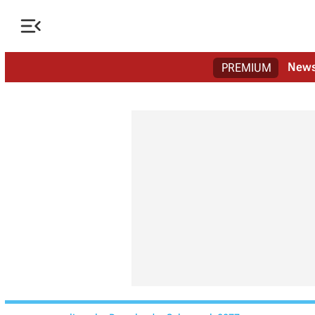

New
PREMIUM