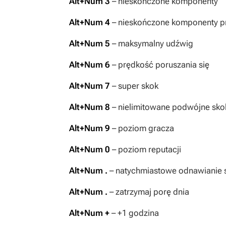
Alt+Num 3
– nieskończone komponenty
Alt+Num 4
– nieskończone komponenty p
Alt+Num 5
– maksymalny udźwig
Alt+Num 6
– prędkość poruszania się
Alt+Num 7
– super skok
Alt+Num 8
– nielimitowane podwójne sko
Alt+Num 9
– poziom gracza
Alt+Num 0
– poziom reputacji
Alt+Num .
– natychmiastowe odnawianie s
Alt+Num .
– zatrzymaj porę dnia
Alt+Num +
– +1 godzina