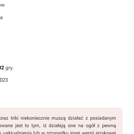
ów
ra
02
gry.
2023
raz triki niekoniecznie muszą działać z posiadanym
wane jest to tym, iż działają one na ogół z pewną
u uaktualnienia lub w przypadku innej wersji językowej