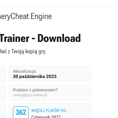
nery
Cheat Engine
 Trainer - Download
łać z Twoją kopią gry.
Aktualizacja:
30 października 2023
Problem z pobieraniem?
uwagi@gry-online.pl
362
WIĘCEJ PLIKÓW DO
Cyberpunk 2077