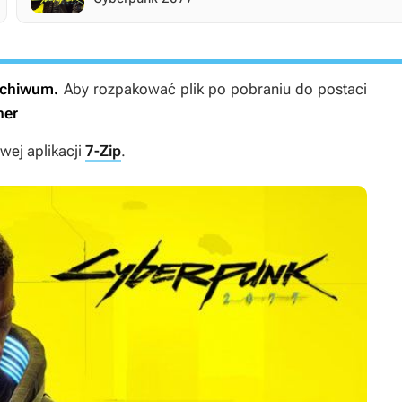
archiwum.
Aby rozpakować plik po pobraniu do postaci
ner
ej aplikacji
7-Zip
.