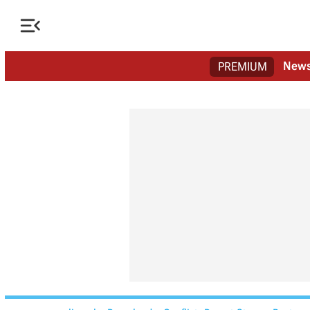

New
PREMIUM