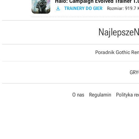
Halo: Campaign Evolved Trainer 1.

TRAINERY DO GIER
Rozmiar:
919.7 
Najlepsze
N
Poradnik Gothic R
GRYO
O nas
Regulamin
Polityka r