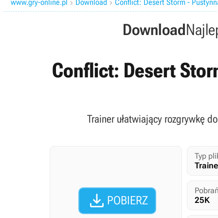
www.gry-online.pl
Download
Conflict: Desert Storm - Pustyn


Download
Najle
Conflict: Desert Stor
Trainer ułatwiający rozgrywkę do 
Typ pli
Traine
Pobrań

POBIERZ
25K