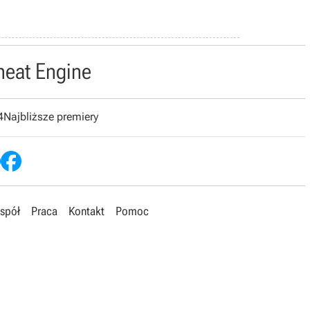
heat Engine
4
Najbliższe premiery
spół
Praca
Kontakt
Pomoc