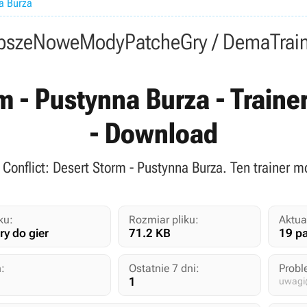
na Burza
psze
Nowe
Mody
Patche
Gry / Dema
Trai
m - Pustynna Burza - Trainery
- Download
Conflict: Desert Storm - Pustynna Burza. Ten trainer m
ku:
Rozmiar pliku:
Aktua
ry do gier
71.2 KB
19 p
:
Ostatnie 7 dni:
Probl
1
uwagi@