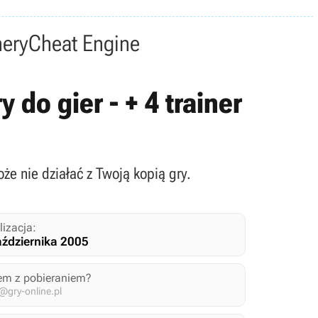
nery
Cheat Engine
 do gier - + 4 trainer
oże nie działać z Twoją kopią gry.
lizacja:
aździernika 2005
em z pobieraniem?
gry-online.pl