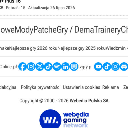
0+ Plus 16
KB
Pobrań:
15
Aktualizacja
26 lipca 2026
owe
Mody
Patche
Gry / Dema
Trainery
C
emake
Najlepsze gry 2026 roku
Najlepsze gry 2025 roku
Wiedźmin 
nline.pl:
tvgry.pl:
edakcyjna
Polityka prywatności
Ustawienia cookies
Reklama
Ze
Copyright © 2000 -
2026
Webedia Polska SA