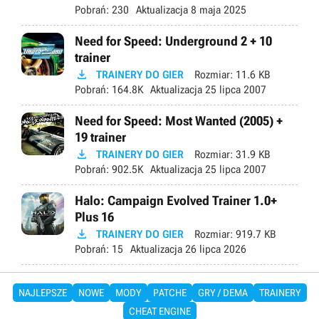
Pobrań:
230
Aktualizacja
8 maja 2025
Need for Speed: Underground 2 + 10
trainer

TRAINERY DO GIER
Rozmiar:
11.6 KB
Pobrań:
164.8K
Aktualizacja
25 lipca 2007
Need for Speed: Most Wanted (2005) +
19 trainer

TRAINERY DO GIER
Rozmiar:
31.9 KB
Pobrań:
902.5K
Aktualizacja
25 lipca 2007
Halo: Campaign Evolved Trainer 1.0+
Plus 16

TRAINERY DO GIER
Rozmiar:
919.7 KB
Pobrań:
15
Aktualizacja
26 lipca 2026
NAJLEPSZE
NOWE
MODY
PATCHE
GRY / DEMA
TRAINERY
CHEAT ENGINE