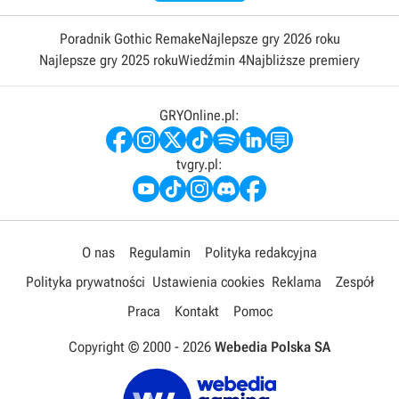
Poradnik Gothic Remake
Najlepsze gry 2026 roku
Najlepsze gry 2025 roku
Wiedźmin 4
Najbliższe premiery
GRYOnline.pl:
tvgry.pl:
O nas
Regulamin
Polityka redakcyjna
Polityka prywatności
Ustawienia cookies
Reklama
Zespół
Praca
Kontakt
Pomoc
Copyright © 2000 -
2026
Webedia Polska SA