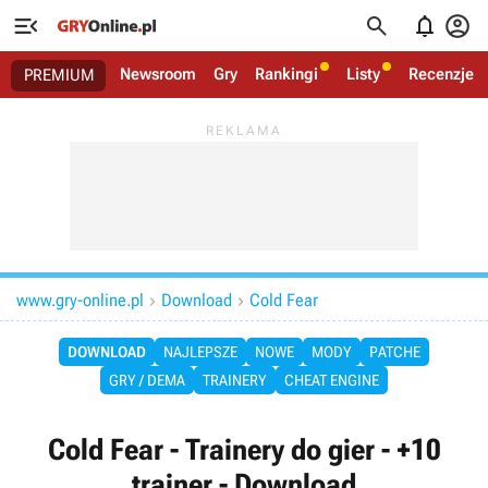




Newsroom
Gry
Rankingi
Listy
Recenzje
PREMIUM
www.gry-online.pl
Download
Cold Fear


DOWNLOAD
NAJLEPSZE
NOWE
MODY
PATCHE
GRY / DEMA
TRAINERY
CHEAT ENGINE
Cold Fear - Trainery do gier - +10
trainer - Download