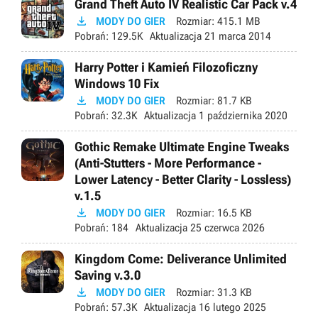
Grand Theft Auto IV Realistic Car Pack v.4

MODY DO GIER
Rozmiar:
415.1 MB
Pobrań:
129.5K
Aktualizacja
21 marca 2014
Harry Potter i Kamień Filozoficzny
Windows 10 Fix

MODY DO GIER
Rozmiar:
81.7 KB
Pobrań:
32.3K
Aktualizacja
1 października 2020
Gothic Remake Ultimate Engine Tweaks
(Anti-Stutters - More Performance -
Lower Latency - Better Clarity - Lossless)
v.1.5

MODY DO GIER
Rozmiar:
16.5 KB
Pobrań:
184
Aktualizacja
25 czerwca 2026
Kingdom Come: Deliverance Unlimited
Saving v.3.0

MODY DO GIER
Rozmiar:
31.3 KB
Pobrań:
57.3K
Aktualizacja
16 lutego 2025