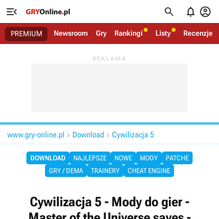




Newsroom
Gry
Rankingi
Listy
Recenzje
PREMIUM
www.gry-online.pl
Download
Cywilizacja 5


DOWNLOAD
NAJLEPSZE
NOWE
MODY
PATCHE
GRY / DEMA
TRAINERY
CHEAT ENGINE
Cywilizacja 5 - Mody do gier -
Master of the Universe saves -