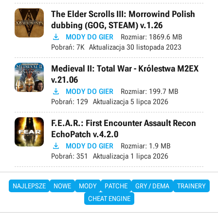
The Elder Scrolls III: Morrowind Polish
dubbing (GOG, STEAM) v.1.26

MODY DO GIER
Rozmiar:
1869.6 MB
Pobrań:
7K
Aktualizacja
30 listopada 2023
Medieval II: Total War - Królestwa M2EX
v.21.06

MODY DO GIER
Rozmiar:
199.7 MB
Pobrań:
129
Aktualizacja
5 lipca 2026
F.E.A.R.: First Encounter Assault Recon
EchoPatch v.4.2.0

MODY DO GIER
Rozmiar:
1.9 MB
Pobrań:
351
Aktualizacja
1 lipca 2026
NAJLEPSZE
NOWE
MODY
PATCHE
GRY / DEMA
TRAINERY
CHEAT ENGINE