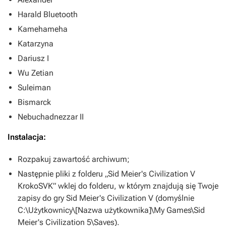
Harald Bluetooth
Kamehameha
Katarzyna
Dariusz I
Wu Zetian
Suleiman
Bismarck
Nebuchadnezzar II
Instalacja:
Rozpakuj zawartość archiwum;
Następnie pliki z folderu „Sid Meier's Civilization V
KrokoSVK” wklej do folderu, w którym znajdują się Twoje
zapisy do gry
Sid Meier's Civilization V
(domyślnie
C:\Użytkownicy\[Nazwa użytkownika]\My Games\Sid
Meier's Civilization 5\Saves).