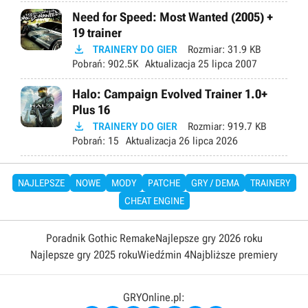
Need for Speed: Most Wanted (2005) +
19 trainer

TRAINERY DO GIER
Rozmiar:
31.9 KB
Pobrań:
902.5K
Aktualizacja
25 lipca 2007
Halo: Campaign Evolved Trainer 1.0+
Plus 16

TRAINERY DO GIER
Rozmiar:
919.7 KB
Pobrań:
15
Aktualizacja
26 lipca 2026
NAJLEPSZE
NOWE
MODY
PATCHE
GRY / DEMA
TRAINERY
CHEAT ENGINE
Poradnik Gothic Remake
Najlepsze gry 2026 roku
Najlepsze gry 2025 roku
Wiedźmin 4
Najbliższe premiery
GRYOnline.pl: