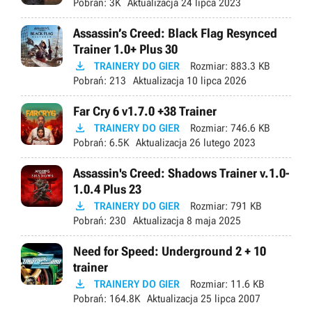
Pobrań:
3K
Aktualizacja
24 lipca 2023
Assassin’s Creed: Black Flag Resynced
Trainer 1.0+ Plus 30

TRAINERY DO GIER
Rozmiar:
883.3 KB
Pobrań:
213
Aktualizacja
10 lipca 2026
Far Cry 6 v1.7.0 +38 Trainer

TRAINERY DO GIER
Rozmiar:
746.6 KB
Pobrań:
6.5K
Aktualizacja
26 lutego 2023
Assassin's Creed: Shadows Trainer v.1.0-
1.0.4 Plus 23

TRAINERY DO GIER
Rozmiar:
791 KB
Pobrań:
230
Aktualizacja
8 maja 2025
Need for Speed: Underground 2 + 10
trainer

TRAINERY DO GIER
Rozmiar:
11.6 KB
Pobrań:
164.8K
Aktualizacja
25 lipca 2007