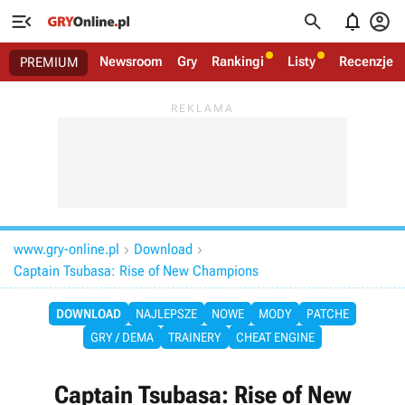




Newsroom
Gry
Rankingi
Listy
Recenzje
PREMIUM
www.gry-online.pl
Download


Captain Tsubasa: Rise of New Champions
DOWNLOAD
NAJLEPSZE
NOWE
MODY
PATCHE
GRY / DEMA
TRAINERY
CHEAT ENGINE
Captain Tsubasa: Rise of New