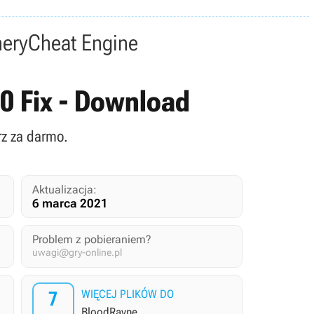
nery
Cheat Engine
0 Fix - Download
rz za darmo.
Aktualizacja:
6 marca 2021
Problem z pobieraniem?
uwagi@gry-online.pl
7
WIĘCEJ PLIKÓW DO
BloodRayne