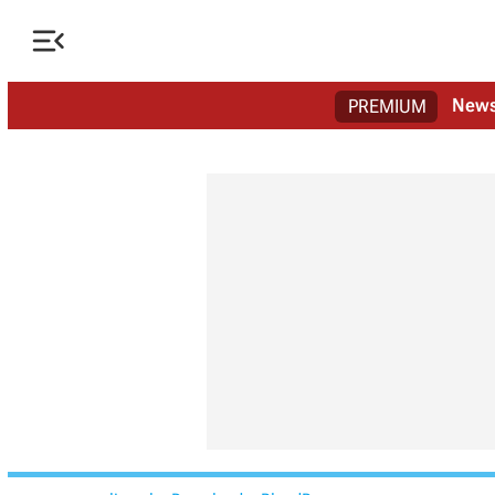

New
PREMIUM