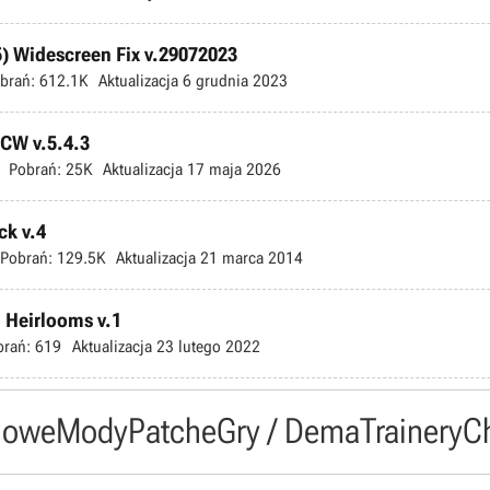
) Widescreen Fix v.29072023
brań:
612.1K
Aktualizacja
6 grudnia 2023
TCW v.5.4.3
Pobrań:
25K
Aktualizacja
17 maja 2026
ck v.4
Pobrań:
129.5K
Aktualizacja
21 marca 2014
 Heirlooms v.1
brań:
619
Aktualizacja
23 lutego 2022
owe
Mody
Patche
Gry / Dema
Trainery
C