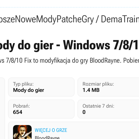
psze
Nowe
Mody
Patche
Gry / Dema
Trai
dy do gier - Windows 7/8/1
s 7/8/10 Fix to modyfikacja do gry BloodRayne. Pobie
Typ pliku:
Rozmiar pliku:
Mody do gier
1.4 MB
Pobrań:
Ostatnie 7 dni:
654
0
WIĘCEJ O GRZE
BloodRayne