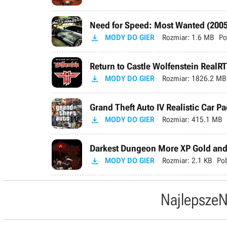
Need for Speed: Most Wanted (2005

MODY DO GIER
Rozmiar:
1.6 MB
Po
Return to Castle Wolfenstein RealR

MODY DO GIER
Rozmiar:
1826.2 MB
Grand Theft Auto IV Realistic Car Pa

MODY DO GIER
Rozmiar:
415.1 MB
Darkest Dungeon More XP Gold and

MODY DO GIER
Rozmiar:
2.1 KB
Po
Najlepsze
N