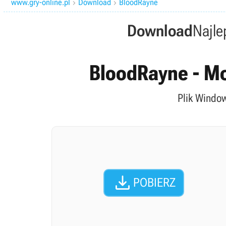
www.gry-online.pl
Download
BloodRayne


Download
Najle
BloodRayne - Mo
Plik Window

POBIERZ