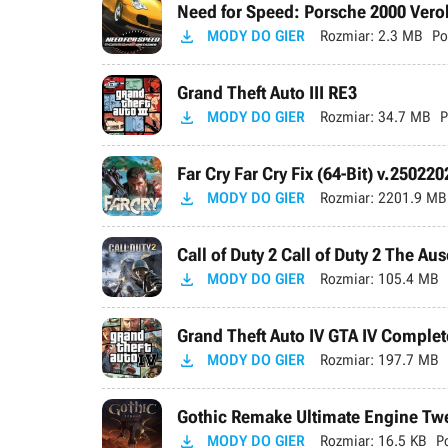
Need for Speed: Porsche 2000 Verok

MODY DO GIER
Rozmiar:
2.3 MB
Po
Grand Theft Auto III RE3

MODY DO GIER
Rozmiar:
34.7 MB
P
Far Cry Far Cry Fix (64-Bit) v.250220

MODY DO GIER
Rozmiar:
2201.9 MB
Call of Duty 2 Call of Duty 2 The Au

MODY DO GIER
Rozmiar:
105.4 MB
Grand Theft Auto IV GTA IV Complete

MODY DO GIER
Rozmiar:
197.7 MB
Gothic Remake Ultimate Engine Tweak

MODY DO GIER
Rozmiar:
16.5 KB
P