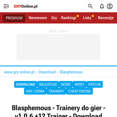




Newsroom
Gry
Rankingi
Listy
Recenzje
PREMIUM
www.gry-online.pl
Download
Blasphemous


DOWNLOAD
NAJLEPSZE
NOWE
MODY
PATCHE
GRY / DEMA
TRAINERY
CHEAT ENGINE
Blasphemous - Trainery do gier -
v1.0.6 +12 Trainer - Download