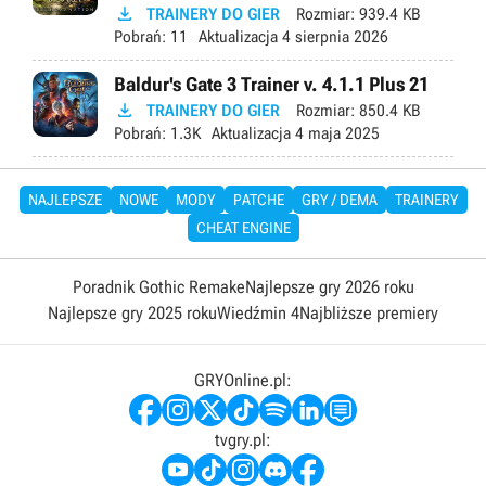

TRAINERY DO GIER
Rozmiar:
939.4 KB
Pobrań:
11
Aktualizacja
4 sierpnia 2026
Baldur's Gate 3 Trainer v. 4.1.1 Plus 21

TRAINERY DO GIER
Rozmiar:
850.4 KB
Pobrań:
1.3K
Aktualizacja
4 maja 2025
NAJLEPSZE
NOWE
MODY
PATCHE
GRY / DEMA
TRAINERY
CHEAT ENGINE
Poradnik Gothic Remake
Najlepsze gry 2026 roku
Najlepsze gry 2025 roku
Wiedźmin 4
Najbliższe premiery
GRYOnline.pl:
tvgry.pl: