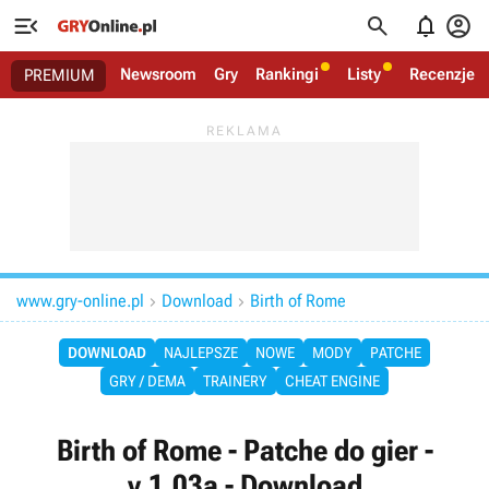




Newsroom
Gry
Rankingi
Listy
Recenzje
PREMIUM
www.gry-online.pl
Download
Birth of Rome


DOWNLOAD
NAJLEPSZE
NOWE
MODY
PATCHE
GRY / DEMA
TRAINERY
CHEAT ENGINE
Birth of Rome - Patche do gier -
v.1.03a - Download