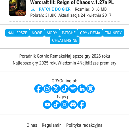
Warcraft III: Reign of Chaos v.1.27a PL

PATCHE DO GIER
Rozmiar:
31.6 MB
Pobrań:
31.8K
Aktualizacja
24 kwietnia 2017
NAJLEPSZE
NOWE
MODY
PATCHE
GRY / DEMA
TRAINERY
CHEAT ENGINE
Poradnik Gothic Remake
Najlepsze gry 2026 roku
Najlepsze gry 2025 roku
Wiedźmin 4
Najbliższe premiery
GRYOnline.pl:
tvgry.pl:
O nas
Regulamin
Polityka redakcyjna