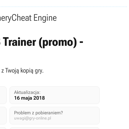
nery
Cheat Engine
3 Trainer (promo) -
 z Twoją kopią gry.
Aktualizacja:
16 maja 2018
Problem z pobieraniem?
uwagi@gry-online.pl