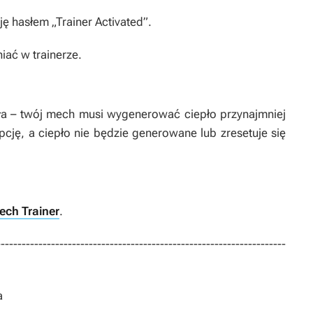
 hasłem „Trainer Activated”.
iać w trainerze.
a – twój mech musi wygenerować ciepło przynajmniej
pcję, a ciepło nie będzie generowane lub zresetuje się
ech Trainer
.
---------------------------------------------------------------------
a