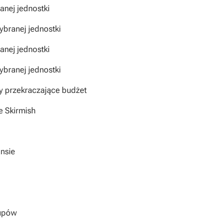
nej jednostki
branej jednostki
nej jednostki
branej jednostki
y przekraczające budżet
e Skirmish
nsie
kupów