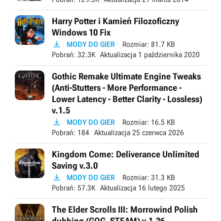
Harry Potter i Kamień Filozoficzny
Windows 10 Fix

MODY DO GIER
Rozmiar:
81.7 KB
Pobrań:
32.3K
Aktualizacja
1 października 2020
Gothic Remake Ultimate Engine Tweaks
(Anti-Stutters - More Performance -
Lower Latency - Better Clarity - Lossless)
v.1.5

MODY DO GIER
Rozmiar:
16.5 KB
Pobrań:
184
Aktualizacja
25 czerwca 2026
Kingdom Come: Deliverance Unlimited
Saving v.3.0

MODY DO GIER
Rozmiar:
31.3 KB
Pobrań:
57.3K
Aktualizacja
16 lutego 2025
The Elder Scrolls III: Morrowind Polish
dubbing (GOG, STEAM) v.1.26