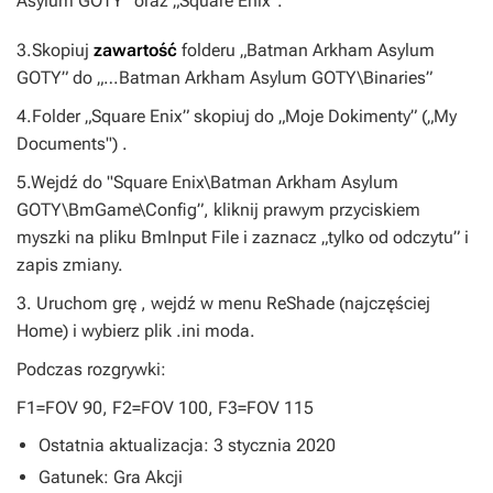
Asylum GOTY” oraz „Square Enix”.
3.Skopiuj
zawartość
folderu „Batman Arkham Asylum
GOTY” do „…Batman Arkham Asylum GOTY\Binaries”
4.Folder „Square Enix” skopiuj do „Moje Dokimenty” („My
Documents") .
5.Wejdź do "Square Enix\Batman Arkham Asylum
GOTY\BmGame\Config”, kliknij prawym przyciskiem
myszki na pliku BmInput File i zaznacz „tylko od odczytu” i
zapis zmiany.
3. Uruchom grę , wejdź w menu ReShade (najczęściej
Home) i wybierz plik .ini moda.
Podczas rozgrywki:
F1=FOV 90, F2=FOV 100, F3=FOV 115
Ostatnia aktualizacja: 3 stycznia 2020
Gatunek: Gra Akcji