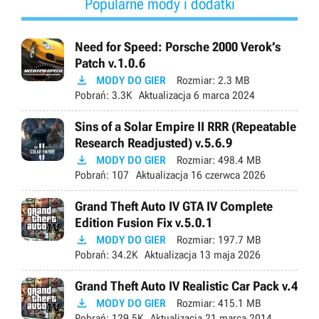
Popularne mody i dodatki
Need for Speed: Porsche 2000 Verok’s
Patch v.1.0.6

MODY DO GIER
Rozmiar:
2.3 MB
Pobrań:
3.3K
Aktualizacja
6 marca 2024
Sins of a Solar Empire II RRR (Repeatable
Research Readjusted) v.5.6.9

MODY DO GIER
Rozmiar:
498.4 MB
Pobrań:
107
Aktualizacja
16 czerwca 2026
Grand Theft Auto IV GTA IV Complete
Edition Fusion Fix v.5.0.1

MODY DO GIER
Rozmiar:
197.7 MB
Pobrań:
34.2K
Aktualizacja
13 maja 2026
Grand Theft Auto IV Realistic Car Pack v.4

MODY DO GIER
Rozmiar:
415.1 MB
Pobrań:
129.5K
Aktualizacja
21 marca 2014