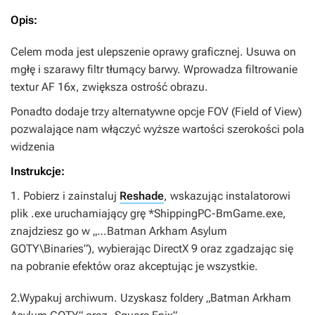
Opis:
Celem moda jest ulepszenie oprawy graficznej. Usuwa on
mgłę i szarawy filtr tłumący barwy. Wprowadza filtrowanie
textur AF 16x, zwiększa ostrość obrazu.
Ponadto dodaje trzy alternatywne opcje FOV (Field of View)
pozwalające nam włączyć wyższe wartości szerokości pola
widzenia
Instrukcje:
1. Pobierz i zainstaluj
Reshade
, wskazując instalatorowi
plik .exe uruchamiający grę *ShippingPC-BmGame.exe,
znajdziesz go w „…Batman Arkham Asylum
GOTY\Binaries”), wybierając DirectX 9 oraz zgadzając się
na pobranie efektów oraz akceptując je wszystkie.
2.Wypakuj archiwum. Uzyskasz foldery „Batman Arkham