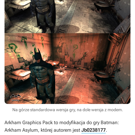
Na górze standardowa wersja gry, na dole wersja z modem.
Arkham Graphics Pack
to modyfikacja do gry
Batman:
Arkham Asylum
, której autorem jest
Jb0238177
.