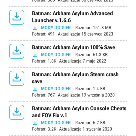
Pobrań:
588
Aktualizacja
30 czerwca 2023

Batman: Arkham Asylum Advanced
Launcher v.1.6.6

MODY DO GIER
Rozmiar:
151.8 MB
Pobrań:
491
Aktualizacja
15 czerwca 2023

Batman: Arkham Asylum 100% Save

MODY DO GIER
Rozmiar:
61.3 KB
Pobrań:
1.8K
Aktualizacja
7 maja 2022

Batman: Arkham Asylum Steam crash
save

MODY DO GIER
Rozmiar:
1.4 KB
Pobrań:
767
Aktualizacja
19 września 2020

Batman: Arkham Asylum Console Cheats
and FOV Fix v.1

MODY DO GIER
Rozmiar:
6.2 KB
Pobrań:
3.2K
Aktualizacja
1 stycznia 2020