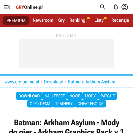




Newsroom
Gry
Rankingi
Listy
Recenzje
PREMIUM
www.gry-online.pl
Download
Batman: Arkham Asylum


DOWNLOAD
NAJLEPSZE
NOWE
MODY
PATCHE
GRY / DEMA
TRAINERY
CHEAT ENGINE
Batman: Arkham Asylum - Mody
do gier - Arkham Graphics Pack v.1