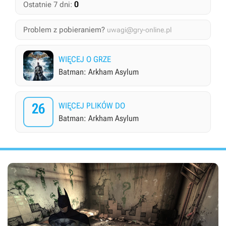
0
Ostatnie 7 dni:
Problem z pobieraniem?
uwagi@gry-online.pl
WIĘCEJ O GRZE
Batman: Arkham Asylum
26
WIĘCEJ PLIKÓW DO
Batman: Arkham Asylum