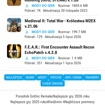

MODY DO GIER
Rozmiar:
1869.6 MB
Pobrań:
7K
Aktualizacja
30 listopada 2023
Medieval II: Total War - Królestwa M2EX
v.21.06

MODY DO GIER
Rozmiar:
199.7 MB
Pobrań:
129
Aktualizacja
5 lipca 2026
F.E.A.R.: First Encounter Assault Recon
EchoPatch v.4.2.0

MODY DO GIER
Rozmiar:
1.9 MB
Pobrań:
351
Aktualizacja
1 lipca 2026
NAJLEPSZE
NOWE
MODY
PATCHE
GRY / DEMA
TRAINERY
CHEAT ENGINE
Poradnik Gothic Remake
Najlepsze gry 2026 roku
Najlepsze gry 2025 roku
Wiedźmin 4
Najbliższe premiery