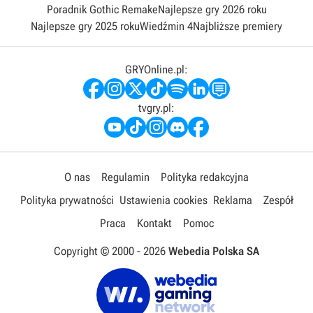
Poradnik Gothic Remake
Najlepsze gry 2026 roku
Najlepsze gry 2025 roku
Wiedźmin 4
Najbliższe premiery
GRYOnline.pl:
tvgry.pl:
O nas
Regulamin
Polityka redakcyjna
Polityka prywatności
Ustawienia cookies
Reklama
Zespół
Praca
Kontakt
Pomoc
Copyright © 2000 -
2026
Webedia Polska SA