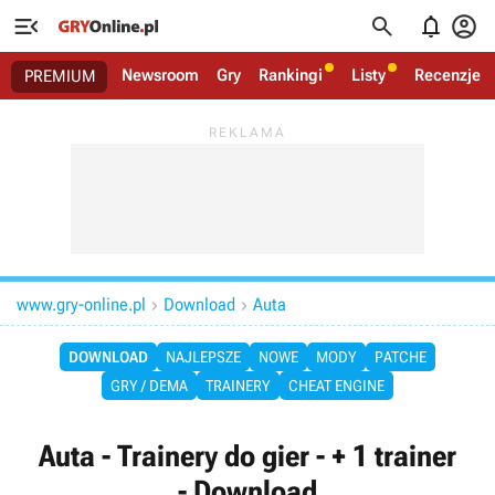




Newsroom
Gry
Rankingi
Listy
Recenzje
PREMIUM
www.gry-online.pl
Download
Auta


DOWNLOAD
NAJLEPSZE
NOWE
MODY
PATCHE
GRY / DEMA
TRAINERY
CHEAT ENGINE
Auta - Trainery do gier - + 1 trainer
- Download