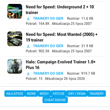
Need for Speed: Underground 2 + 10
trainer

TRAINERY DO GIER
Rozmiar:
11.6 KB
Pobrań:
164.8K
Aktualizacja
25 lipca 2007
Need for Speed: Most Wanted (2005) +
19 trainer

TRAINERY DO GIER
Rozmiar:
31.9 KB
Pobrań:
902.5K
Aktualizacja
25 lipca 2007
Halo: Campaign Evolved Trainer 1.0+
Plus 16

TRAINERY DO GIER
Rozmiar:
919.7 KB
Pobrań:
15
Aktualizacja
26 lipca 2026
NAJLEPSZE
NOWE
MODY
PATCHE
GRY / DEMA
TRAINERY
CHEAT ENGINE