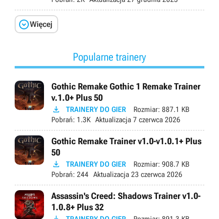

Więcej
Popularne trainery
Gothic Remake Gothic 1 Remake Trainer
v.1.0+ Plus 50

TRAINERY DO GIER
Rozmiar:
887.1 KB
Pobrań:
1.3K
Aktualizacja
7 czerwca 2026
Gothic Remake Trainer v1.0-v1.0.1+ Plus
50

TRAINERY DO GIER
Rozmiar:
908.7 KB
Pobrań:
244
Aktualizacja
23 czerwca 2026
Assassin's Creed: Shadows Trainer v1.0-
1.0.8+ Plus 32
TRAINERY DO GIER
Rozmiar:
891.3 KB