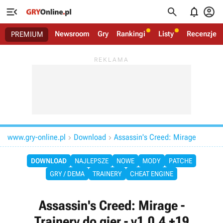




Newsroom
Gry
Rankingi
Listy
Recenzje
PREMIUM
www.gry-online.pl
Download
Assassin's Creed: Mirage


DOWNLOAD
NAJLEPSZE
NOWE
MODY
PATCHE
GRY / DEMA
TRAINERY
CHEAT ENGINE
Assassin's Creed: Mirage -
Trainery do gier - v1.0.4 +19