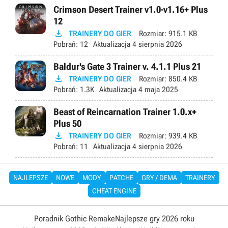
Crimson Desert Trainer v1.0-v1.16+ Plus
12

TRAINERY DO GIER
Rozmiar:
915.1 KB
Pobrań:
12
Aktualizacja
4 sierpnia 2026
Baldur's Gate 3 Trainer v. 4.1.1 Plus 21

TRAINERY DO GIER
Rozmiar:
850.4 KB
Pobrań:
1.3K
Aktualizacja
4 maja 2025
Beast of Reincarnation Trainer 1.0.x+
Plus 50

TRAINERY DO GIER
Rozmiar:
939.4 KB
Pobrań:
11
Aktualizacja
4 sierpnia 2026
NAJLEPSZE
NOWE
MODY
PATCHE
GRY / DEMA
TRAINERY
CHEAT ENGINE
Poradnik Gothic Remake
Najlepsze gry 2026 roku