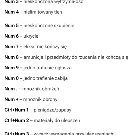
Num 3
– nieskończona wytrzymałość
Num 4
– nielimitowany tlen
Num 5
– nieskończone skupienie
Num 6
– ukrycie
Num 7
– eliksir nie kończy się
Num 8
– amunicja i przedmioty do rzucania nie kończą się
Num 9
– jedno trafienie ogłusza
Num 0
– jedno trafienie zabija
Num .
– mnożnik obrażeń
Num +
– mnożnik obrony
Ctrl+Num 1
– pieniądze/zapasy
Ctrl+Num 2
– materiały do ulepszeń
Ctrl+Num 3
– wyłącz wymagania przy ulepszeniach