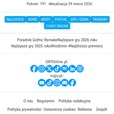
Pobrań:
191
Aktualizacja
29 marca 2026
NAJLEPSZE
NOWE
MODY
PATCHE
GRY / DEMA
TRAINERY
CHEAT ENGINE
Poradnik Gothic Remake
Najlepsze gry 2026 roku
Najlepsze gry 2025 roku
Wiedźmin 4
Najbliższe premiery
GRYOnline.pl:
tvgry.pl:
O nas
Regulamin
Polityka redakcyjna
Polityka prywatności
Ustawienia cookies
Reklama
Zespół