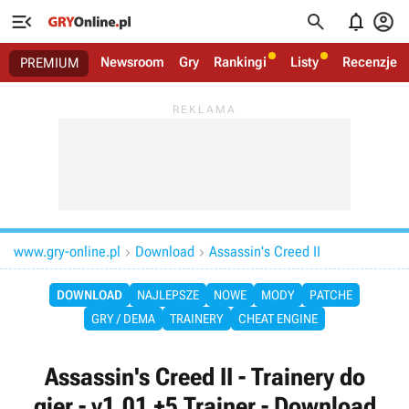




Newsroom
Gry
Rankingi
Listy
Recenzje
PREMIUM
www.gry-online.pl
Download
Assassin's Creed II


DOWNLOAD
NAJLEPSZE
NOWE
MODY
PATCHE
GRY / DEMA
TRAINERY
CHEAT ENGINE
Assassin's Creed II - Trainery do
gier - v1.01 +5 Trainer - Download