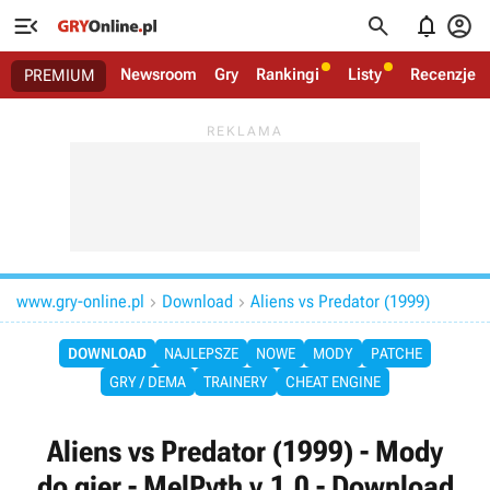




Newsroom
Gry
Rankingi
Listy
Recenzje
PREMIUM
www.gry-online.pl
Download
Aliens vs Predator (1999)


DOWNLOAD
NAJLEPSZE
NOWE
MODY
PATCHE
GRY / DEMA
TRAINERY
CHEAT ENGINE
Aliens vs Predator (1999) - Mody
do gier - MelPyth v.1.0 - Download