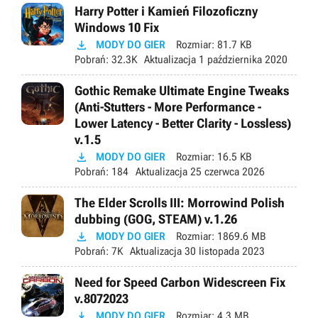
Harry Potter i Kamień Filozoficzny
Windows 10 Fix

MODY DO GIER
Rozmiar:
81.7 KB
Pobrań:
32.3K
Aktualizacja
1 października 2020
Gothic Remake Ultimate Engine Tweaks
(Anti-Stutters - More Performance -
Lower Latency - Better Clarity - Lossless)
v.1.5

MODY DO GIER
Rozmiar:
16.5 KB
Pobrań:
184
Aktualizacja
25 czerwca 2026
The Elder Scrolls III: Morrowind Polish
dubbing (GOG, STEAM) v.1.26

MODY DO GIER
Rozmiar:
1869.6 MB
Pobrań:
7K
Aktualizacja
30 listopada 2023
Need for Speed Carbon Widescreen Fix
v.8072023

MODY DO GIER
Rozmiar:
4.3 MB