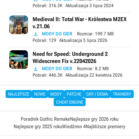
Pobrań:
316.3K
Aktualizacja
3 lipca 2024
Medieval II: Total War - Królestwa M2EX
v.21.06

MODY DO GIER
Rozmiar:
199.7 MB
Pobrań:
129
Aktualizacja
5 lipca 2026
Need for Speed: Underground 2
Widescreen Fix v.22042026

MODY DO GIER
Rozmiar:
8.2 MB
Pobrań:
446.3K
Aktualizacja
22 kwietnia 2026
NAJLEPSZE
NOWE
MODY
PATCHE
GRY / DEMA
TRAINERY
CHEAT ENGINE
Poradnik Gothic Remake
Najlepsze gry 2026 roku
Najlepsze gry 2025 roku
Wiedźmin 4
Najbliższe premiery