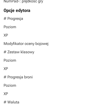
NumPad-: prędkość gry
Opcje edytora
# Progresja
Poziom
XP
Modyfikator oceny bojowej
# Zestaw klasowy
Poziom
XP
# Progresja broni
Poziom
XP
# Waluta