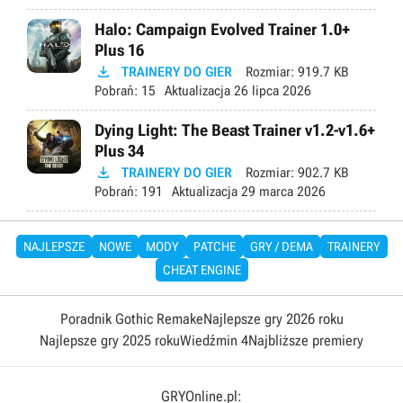
Halo: Campaign Evolved Trainer 1.0+
Plus 16

TRAINERY DO GIER
Rozmiar:
919.7 KB
Pobrań:
15
Aktualizacja
26 lipca 2026
Dying Light: The Beast Trainer v1.2-v1.6+
Plus 34

TRAINERY DO GIER
Rozmiar:
902.7 KB
Pobrań:
191
Aktualizacja
29 marca 2026
NAJLEPSZE
NOWE
MODY
PATCHE
GRY / DEMA
TRAINERY
CHEAT ENGINE
Poradnik Gothic Remake
Najlepsze gry 2026 roku
Najlepsze gry 2025 roku
Wiedźmin 4
Najbliższe premiery
GRYOnline.pl: