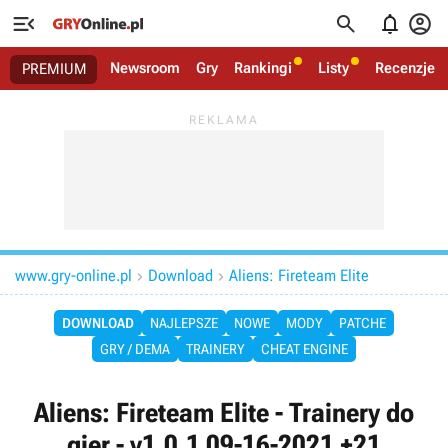




Newsroom
Gry
Rankingi
Listy
Recenzje
PREMIUM
www.gry-online.pl
Download
Aliens: Fireteam Elite


DOWNLOAD
NAJLEPSZE
NOWE
MODY
PATCHE
GRY / DEMA
TRAINERY
CHEAT ENGINE
Aliens: Fireteam Elite - Trainery do
gier - v1.0.1 09-16-2021 +21