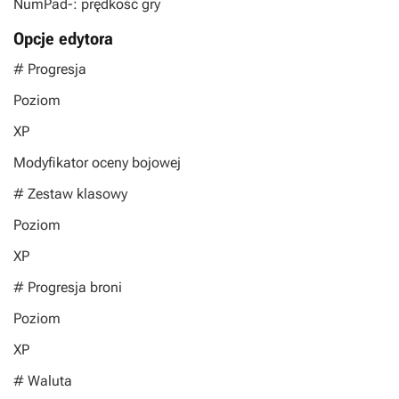
NumPad-: prędkość gry
Opcje edytora
# Progresja
Poziom
XP
Modyfikator oceny bojowej
# Zestaw klasowy
Poziom
XP
# Progresja broni
Poziom
XP
# Waluta