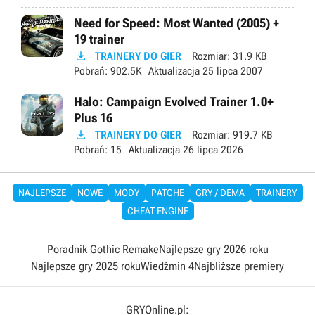
Need for Speed: Most Wanted (2005) +
19 trainer

TRAINERY DO GIER
Rozmiar:
31.9 KB
Pobrań:
902.5K
Aktualizacja
25 lipca 2007
Halo: Campaign Evolved Trainer 1.0+
Plus 16

TRAINERY DO GIER
Rozmiar:
919.7 KB
Pobrań:
15
Aktualizacja
26 lipca 2026
NAJLEPSZE
NOWE
MODY
PATCHE
GRY / DEMA
TRAINERY
CHEAT ENGINE
Poradnik Gothic Remake
Najlepsze gry 2026 roku
Najlepsze gry 2025 roku
Wiedźmin 4
Najbliższe premiery
GRYOnline.pl: