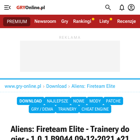




Newsroom
Gry
Rankingi
Listy
Recenzje
PREMIUM
www.gry-online.pl
Download
Aliens: Fireteam Elite


DOWNLOAD
NAJLEPSZE
NOWE
MODY
PATCHE
GRY / DEMA
TRAINERY
CHEAT ENGINE
Aliens: Fireteam Elite - Trainery do
gier - 1.0.1 B9044 09-12-2021 +21