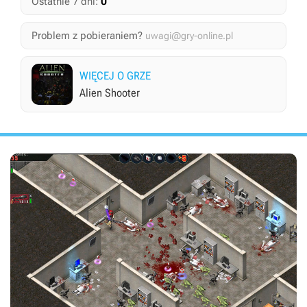
0
Ostatnie 7 dni:
Problem z pobieraniem?
uwagi@gry-online.pl
WIĘCEJ O GRZE
Alien Shooter