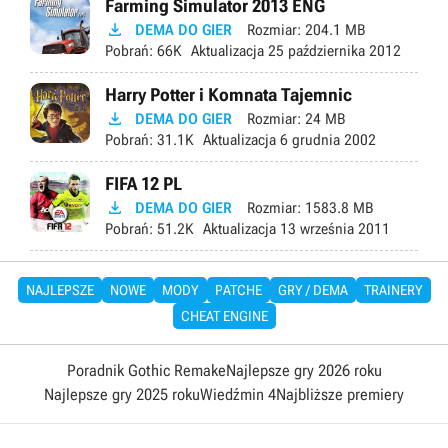
Farming Simulator 2013 ENG

DEMA DO GIER
Rozmiar:
204.1 MB
Pobrań:
66K
Aktualizacja
25 października 2012
Harry Potter i Komnata Tajemnic

DEMA DO GIER
Rozmiar:
24 MB
Pobrań:
31.1K
Aktualizacja
6 grudnia 2002
FIFA 12 PL

DEMA DO GIER
Rozmiar:
1583.8 MB
Pobrań:
51.2K
Aktualizacja
13 września 2011
NAJLEPSZE
NOWE
MODY
PATCHE
GRY / DEMA
TRAINERY
CHEAT ENGINE
Poradnik Gothic Remake
Najlepsze gry 2026 roku
Najlepsze gry 2025 roku
Wiedźmin 4
Najbliższe premiery