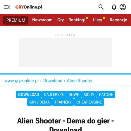




Newsroom
Gry
Rankingi
Listy
Recenzje
PREMIUM
www.gry-online.pl
Download
Alien Shooter


DOWNLOAD
NAJLEPSZE
NOWE
MODY
PATCHE
GRY / DEMA
TRAINERY
CHEAT ENGINE
Alien Shooter - Dema do gier -
Download