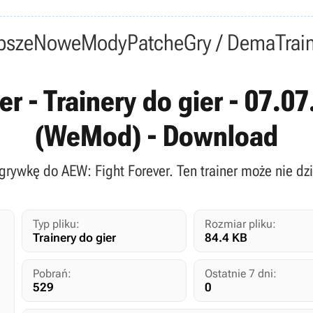
psze
Nowe
Mody
Patche
Gry / Dema
Trai
r - Trainery do gier - 07.0
(WeMod) - Download
zgrywkę do AEW: Fight Forever. Ten trainer może nie dzi
Typ pliku:
Rozmiar pliku:
Trainery do gier
84.4 KB
Pobrań:
Ostatnie 7 dni:
529
0