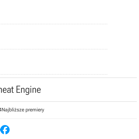
heat Engine
4
Najbliższe premiery