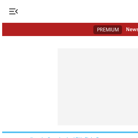

New
PREMIUM