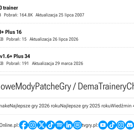
 trainer
B
Pobrań:
164.8K
Aktualizacja
25 lipca 2007
0+ Plus 16
KB
Pobrań:
15
Aktualizacja
26 lipca 2026
-v1.6+ Plus 34
KB
Pobrań:
191
Aktualizacja
29 marca 2026
owe
Mody
Patche
Gry / Dema
Trainery
C
emake
Najlepsze gry 2026 roku
Najlepsze gry 2025 roku
Wiedźmin 
nline.pl:
tvgry.pl: