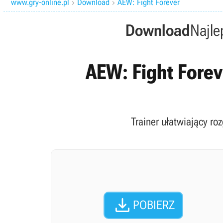
www.gry-online.pl
Download
AEW: Fight Forever


Download
Najle
AEW: Fight Foreve
Trainer ułatwiający ro

POBIERZ